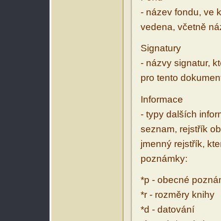
- název fondu, ve 
vedena, včetně ná
Signatury
- názvy signatur, k
pro tento dokumen
Informace
- typy dalších inf
seznam, rejstřík ob
jmenný rejstřík, kt
poznámky:
*p - obecné pozn
*r - rozměry knihy
*d - datování