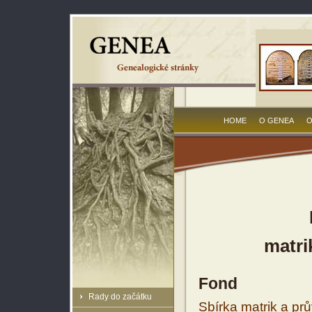
HOME
O GENEA
O
matri
Fond
Rady do začátku
Sbírka matrik a prů