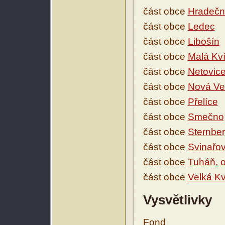
část obce
Hradečn
část obce
Ledec
část obce
Libošín
část obce
Malá Kv
část obce
Netovic
část obce
Nová Ve
část obce
Přelíce
část obce
Smečno
část obce
Sternbe
část obce
Svinařo
část obce
Tuháň, 
část obce
Velká Kv
Vysvětlivky
Fond