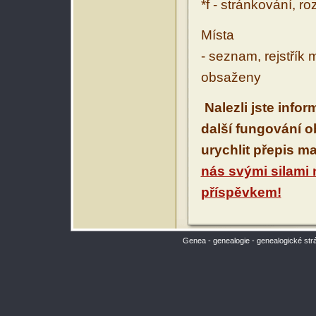
*f - stránkování, r
Místa
- seznam, rejstřík 
obsaženy
Nalezli jste info
další fungování 
urychlit přepis m
nás svými silami
příspěvkem!
Genea - genealogie - genealogické str