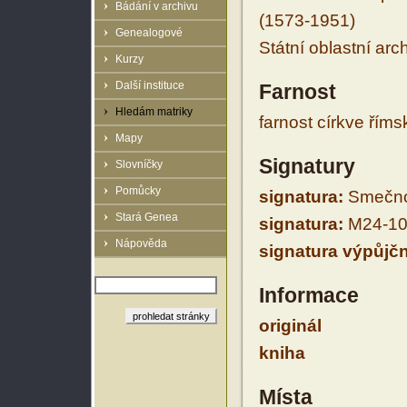
Bádání v archivu
(1573-1951)
Genealogové
Státní oblastní arc
Kurzy
Další instituce
Farnost
Hledám matriky
farnost církve řím
Mapy
Signatury
Slovníčky
Pomůcky
signatura:
Smečno
Stará Genea
signatura:
M24-10
Nápověda
signatura výpůjčn
Informace
originál
kniha
Místa