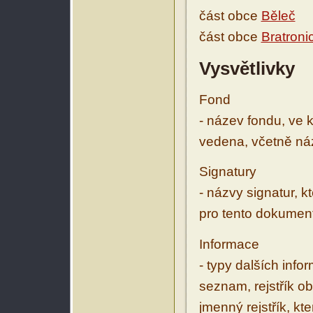
část obce
Běleč
část obce
Bratroni
Vysvětlivky
Fond
- název fondu, ve 
vedena, včetně ná
Signatury
- názvy signatur, k
pro tento dokumen
Informace
- typy dalších inf
seznam, rejstřík ob
jmenný rejstřík, kt