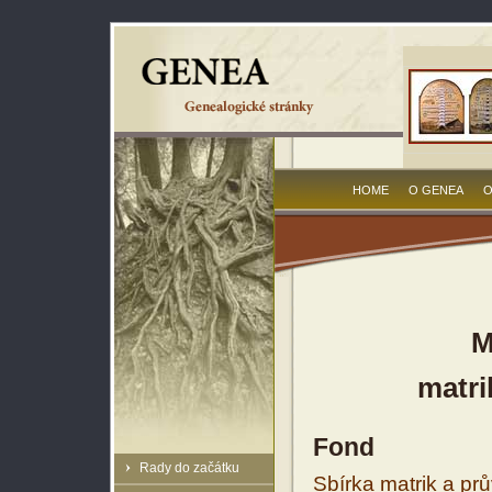
HOME
O GENEA
O
M
matri
Fond
Rady do začátku
Sbírka matrik a prů