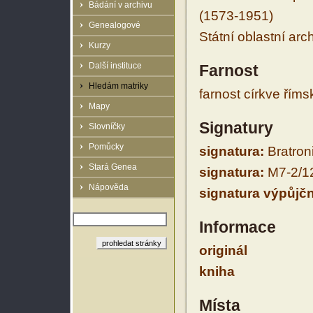
Bádání v archivu
(1573-1951)
Genealogové
Státní oblastní arc
Kurzy
Další instituce
Farnost
Hledám matriky
farnost církve řím
Mapy
Signatury
Slovníčky
Pomůcky
signatura:
Bratron
Stará Genea
signatura:
M7-2/1
Nápověda
signatura výpůjčn
Informace
originál
kniha
Místa