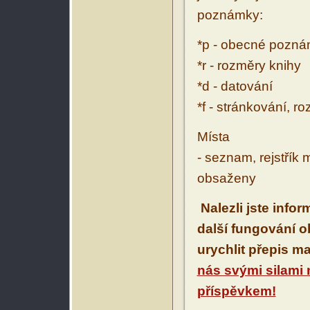
poznámky:
*p - obecné pozn
*r - rozměry knihy
*d - datování
*f - stránkování, r
Místa
- seznam, rejstřík 
obsaženy
Nalezli jste info
další fungování 
urychlit přepis m
nás svými silami
příspěvkem!