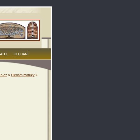
VATEL
HLEDÁNÍ
a.cz
»
Hledám matriky
»