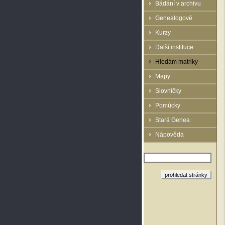
Bádání v archivu
Genealogové
Kurzy
Další instituce
Hledám matriky
Mapy
Slovníčky
Pomůcky
Stará Genea
Nápověda