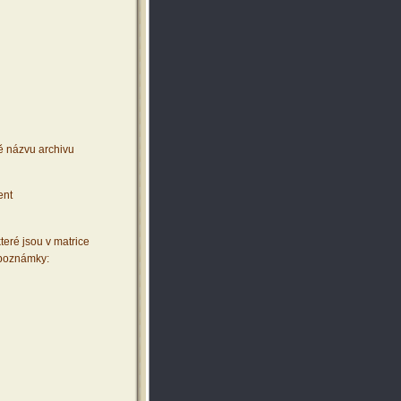
ě názvu archivu
ent
teré jsou v matrice
 poznámky: