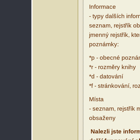
Informace
- typy dalších inf
seznam, rejstřík ob
jmenný rejstřík, kt
poznámky:
*p - obecné pozn
*r - rozměry knihy
*d - datování
*f - stránkování, r
Místa
- seznam, rejstřík 
obsaženy
Nalezli jste info