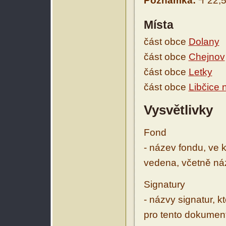
Poznámka:
*r 22,
Místa
část obce
Dolany
část obce
Chejnov
část obce
Letky
část obce
Libčice 
Vysvětlivky
Fond
- název fondu, ve 
vedena, včetně ná
Signatury
- názvy signatur, k
pro tento dokumen