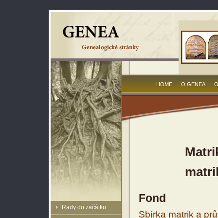
HOME
O GENEA
O
Matri
matri
Fond
Rady do začátku
Sbírka matrik a prů