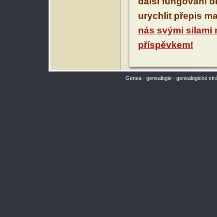
další fungování 
urychlit přepis m
nás svými silami
příspěvkem!
Genea - genealogie - genealogické str