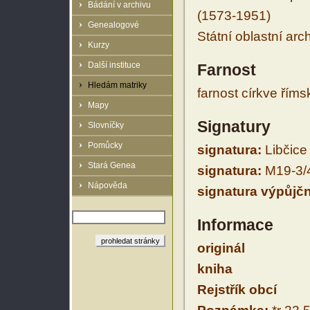
Bádání v archivu
(1573-1951)
Genealogové
Státní oblastní arc
Kurzy
Další instituce
Farnost
Hledám matriky
farnost církve řím
Mapy
Signatury
Slovníčky
Pomůcky
signatura:
Libčice 
Stará Genea
signatura:
M19-3/
Nápověda
signatura výpůjčn
Informace
originál
kniha
Rejstřík obcí