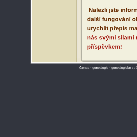
Nalezli jste info
další fungování 
urychlit přepis m
nás svými silami
příspěvkem!
Genea - genealogie - genealogické str