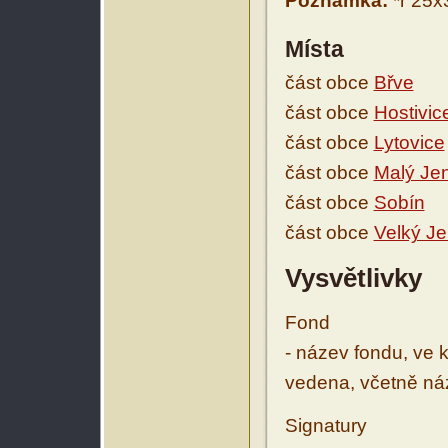
Poznámka:
*r 25x3
Místa
část obce
Břve
část obce
Hostivic
část obce
Lytovice
část obce
Malý Je
část obce
Sobín
část obce
Velký J
Vysvětlivky
Fond
- název fondu, ve 
vedena, včetně ná
Signatury