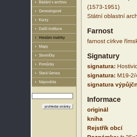
Bádání v archivu
(1573-1951)
Genealogové
Státní oblastní arc
Kurzy
Další instituce
Farnost
Hledám matriky
farnost církve řím
Mapy
Signatury
Slovníčky
Pomůcky
signatura:
Hostivic
Stará Genea
signatura:
M19-2/
Nápověda
signatura výpůjčn
Informace
originál
kniha
Rejstřík obcí