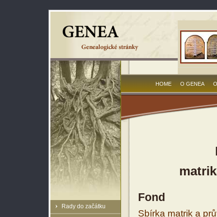
HOME
O GENEA
O
matrik
Fond
Rady do začátku
Sbírka matrik a prů