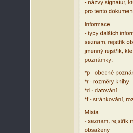
- názvy signatur, k
pro tento dokumen
Informace
- typy dalších inf
seznam, rejstřík ob
jmenný rejstřík, kt
poznámky:
*p - obecné pozn
*r - rozměry knihy
*d - datování
*f - stránkování, r
Místa
- seznam, rejstřík 
obsaženy