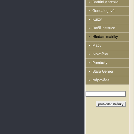
Bádání v archivu
Genealogové
Kurzy
Další instituce
Hledám matriky
Mapy
Slovníčky
Pomůcky
Stará Genea
Nápověda