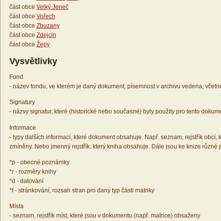
část obce
Velký Jeneč
část obce
Vořech
část obce
Zbuzany
část obce
Zdejcin
část obce
Žepy
Vysvětlivky
Fond
- název fondu, ve kterém je daný dokument, písemnost v archivu vedena, včetn
Signatury
- názvy signatur, které (historické nebo současné) byly použity pro tento dokum
Informace
- typy dalších informací, které dokument obsahuje. Např. seznam, rejstřík obcí, k
zmíněny. Nebo jmenný rejstřík, který kniha obsahuje. Dále jsou ke knize různé
*p - obecné poznámky
*r - rozměry knihy
*d - datování
*f - stránkování, rozsah stran pro daný typ části matriky
Místa
- seznam, rejstřík míst, které jsou v dokumentu (např. matrice) obsaženy