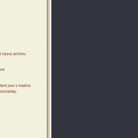
ě názvu archivu
ent
teré jsou v matrice
 poznámky: