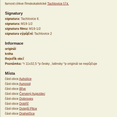
farnost církve římskokatolické
Tachlovice f.ř.k.
Signatury
signatura:
Tachlovice II.
signatura:
M19-1/2
signatura filmu:
M19-1/2
signatura výpůjční:
Tachlovice 2
Informace
originál
kniha
Rejstřík obcí
Poznámka:
*r 11x32,5 *p česky , latinsky *p originál se nepůjčuje
Místa
část obce
Auholice
část obce
Aunosst
část obce
Břve
část obce
Červený Aujezdec
část obce
Dobroves
část obce
Dobříč
část obce
Dolejší Ptice
část obce
Drahelčice