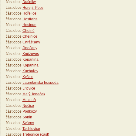
část obce
Dušníky
část obce
Hořejší Ptice
část obce
Hořelice
část obce
Hostivice
část obce
Hostoun
část obce
Chejně
část obce
Chejnice
část obce
Chrášťany
část obce
Jinočany
část obce
Kněžoves
část obce
Kopanina
část obce
Kopanina
část obce
Kuchařov
část obce
Kyšice
část obce
Lauretánská hospoda
část obce
Litovice
část obce
Malý Jeneček
část obce
Mezouň
část obce
Nučice
část obce
Podkozy
část obce
Sobín
část obce
Svárov
část obce
Tachlovice
část obce
Třebonice (část)