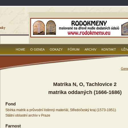
HOME
O GENEA
ODKAZY
FÓRUM
ARCHIV
KONTAKT
UŽI
Gene
Matrika N, O, Tachlovice 2
matrika oddaných (1666-1686)
Fond
Sbírka matrik a průvodní listinný materiál, Středočeský kraj (1573-1951)
Státní oblastní archiv v Praze
Farnost