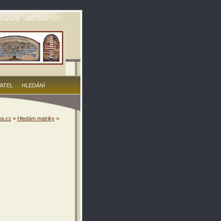
VATEL
HLEDÁNÍ
a.cz
»
Hledám matriky
»