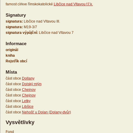
farnost církve římskokatolické
Libčice nad Vltavou f.ř.k.
Signatury
signatura:
Libčice nad Vltavou III.
signatura:
M19-3/7
signatura výpůjční:
Libčice nad Vltavou 7
Informace
originál
kniha
Rejstřík obcí
Místa
část obce
Dollany
část obce
Dolský mlýn
část obce
Cheinov
část obce
Chejnov
část obce
Letky
část obce
Libšice
část obce
Nehošť u Dolan (Dolany-dvůr)
Vysvětlivky
Fond