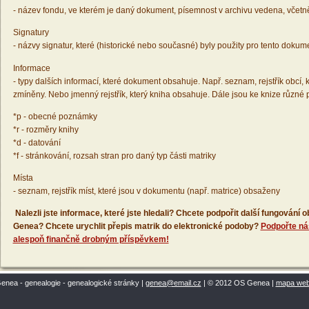
- název fondu, ve kterém je daný dokument, písemnost v archivu vedena, včetn
Signatury
- názvy signatur, které (historické nebo současné) byly použity pro tento dokum
Informace
- typy dalších informací, které dokument obsahuje. Např. seznam, rejstřík obcí, k
zmíněny. Nebo jmenný rejstřík, který kniha obsahuje. Dále jsou ke knize různé
*p - obecné poznámky
*r - rozměry knihy
*d - datování
*f - stránkování, rozsah stran pro daný typ části matriky
Místa
- seznam, rejstřík míst, které jsou v dokumentu (např. matrice) obsaženy
Nalezli jste informace, které jste hledali? Chcete podpořit další fungování
Genea? Chcete urychlit přepis matrik do elektronické podoby?
Podpořte ná
alespoň finančně drobným příspěvkem!
enea - genealogie - genealogické stránky |
genea@email.cz
| © 2012 OS Genea |
mapa we