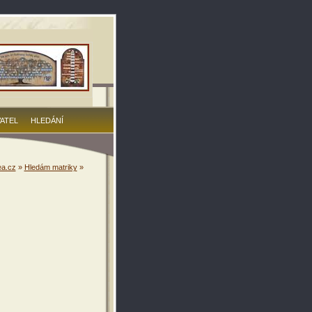
VATEL
HLEDÁNÍ
a.cz
»
Hledám matriky
»