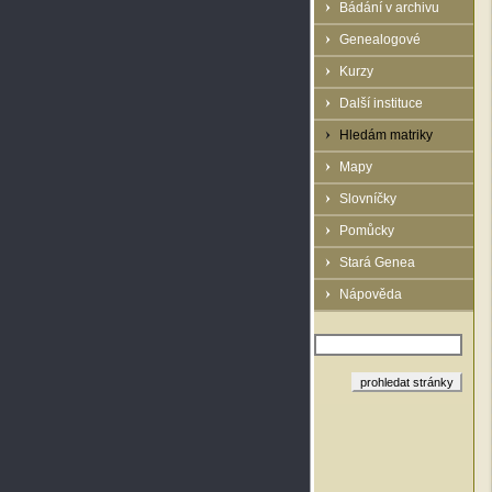
Bádání v archivu
Genealogové
Kurzy
Další instituce
Hledám matriky
Mapy
Slovníčky
Pomůcky
Stará Genea
Nápověda