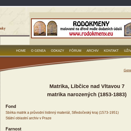
HOME
O GENEA
ODKAZY
FÓRUM
ARCHIV
KONTAKT
UŽI
Gene
Matrika, Libčice nad Vltavou 7
matrika narozených (1853-1883)
Fond
Sbírka matrik a průvodní listinný materiál, Středočeský kraj (1573-1951)
Státní oblastní archiv v Praze
Farnost