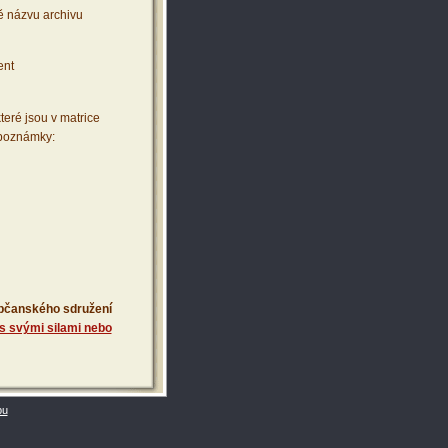
ě názvu archivu
ent
teré jsou v matrice
 poznámky:
 občanského sdružení
s svými silami nebo
bu