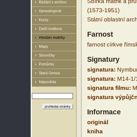
Sbírka matrik a prů
Bádání v archivu
(1573-1951)
Genealogové
Státní oblastní arc
Kurzy
Další instituce
Farnost
Hledám matriky
farnost církve řím
Mapy
Slovníčky
Signatury
Pomůcky
signatura:
Nymbur
Stará Genea
signatura:
M14-1/
Nápověda
signatura filmu:
M
signatura výpůjčn
Informace
originál
kniha