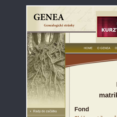
HOME
O GENEA
O
matri
Fond
Rady do začátku