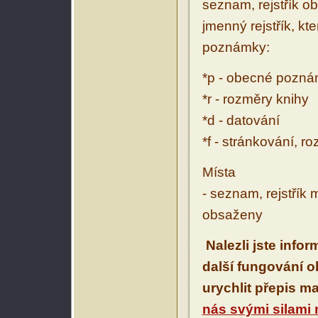
seznam, rejstřík ob
jmenný rejstřík, kt
poznámky:
*p - obecné pozn
*r - rozměry knihy
*d - datování
*f - stránkování, r
Místa
- seznam, rejstřík 
obsaženy
Nalezli jste info
další fungování 
urychlit přepis m
nás svými silami