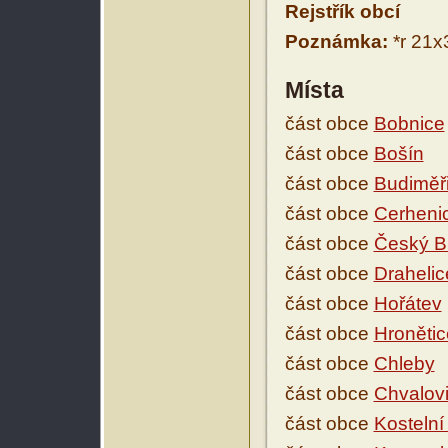
Rejstřík obcí
Poznámka:
*r 21x
Místa
část obce
Bobnice
část obce
Bošín
část obce
Budiměř
část obce
Cerheni
část obce
Český B
část obce
Drahelic
část obce
Hořátev
část obce
Hronětic
část obce
Chleby
část obce
Chvalov
část obce
Kostelní