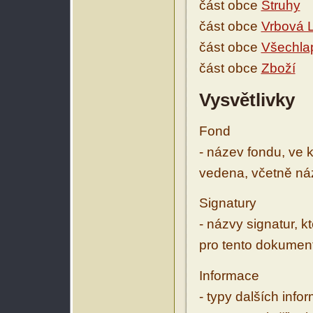
část obce
Struhy
část obce
Vrbová 
část obce
Všechla
část obce
Zboží
Vysvětlivky
Fond
- název fondu, ve 
vedena, včetně ná
Signatury
- názvy signatur, k
pro tento dokumen
Informace
- typy dalších inf