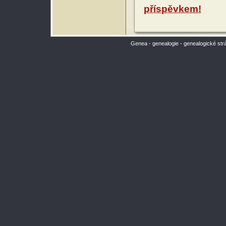
příspěvkem!
Genea - genealogie - genealogické str