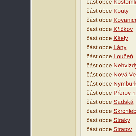
část obce
Kostoml
část obce
Kouty
část obce
Kovanic
část obce
Křičkov
část obce
Kšely
část obce
Lány
část obce
Loučeň
část obce
Nehvizd
část obce
Nová Ve
část obce
Nymbur
část obce
Přerov 
část obce
Sadská
část obce
Skrchle
část obce
Straky
část obce
Stratov