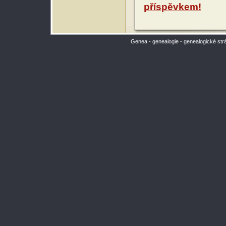
příspěvkem!
Genea - genealogie - genealogické str