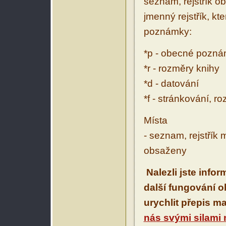
seznam, rejstřík ob
jmenný rejstřík, kt
poznámky:
*p - obecné pozn
*r - rozměry knihy
*d - datování
*f - stránkování, r
Místa
- seznam, rejstřík 
obsaženy
Nalezli jste info
další fungování 
urychlit přepis m
nás svými silami