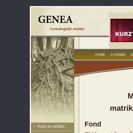
HOME
O GENEA
O
M
matrik
Fond
Rady do začátku