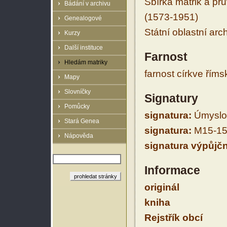
Sbírka matrik a prů
Bádání v archivu
(1573-1951)
Genealogové
Státní oblastní arc
Kurzy
Další instituce
Farnost
Hledám matriky
farnost církve řím
Mapy
Slovníčky
Signatury
Pomůcky
signatura:
Úmyslovi
Stará Genea
signatura:
M15-15
Nápověda
signatura výpůjčn
Informace
originál
kniha
Rejstřík obcí