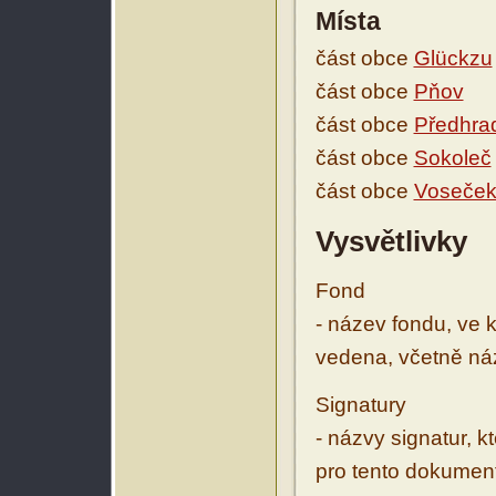
Místa
část obce
Glückzu
část obce
Pňov
část obce
Předhra
část obce
Sokoleč
část obce
Voseče
Vysvětlivky
Fond
- název fondu, ve 
vedena, včetně ná
Signatury
- názvy signatur, k
pro tento dokumen