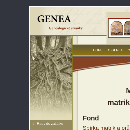
HOME
O GENEA
O
M
matrik
Fond
Rady do začátku
Sbírka matrik a prů