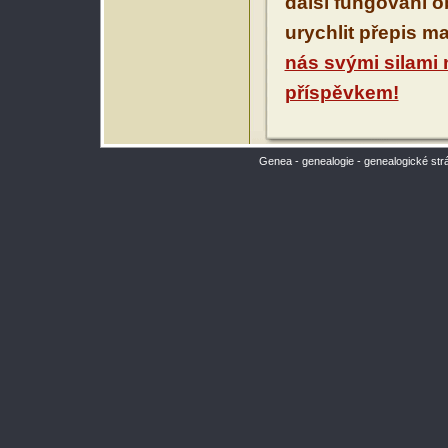
další fungování 
urychlit přepis m
nás svými silami
příspěvkem!
Genea - genealogie - genealogické str