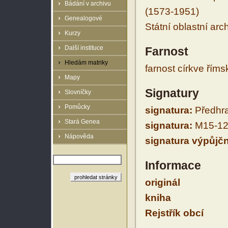
Bádání v archivu
(1573-1951)
Genealogové
Státní oblastní arc
Kurzy
Další instituce
Farnost
Hledám matriky
farnost církve řím
Mapy
Signatury
Slovníčky
Pomůcky
signatura:
Předhrad
Stará Genea
signatura:
M15-12
Nápověda
signatura výpůjčn
Informace
originál
kniha
Rejstřík obcí