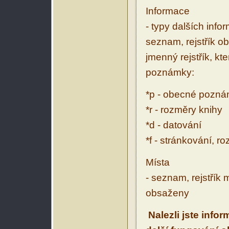
Informace
- typy dalších inf
seznam, rejstřík ob
jmenný rejstřík, kt
poznámky:
*p - obecné pozn
*r - rozměry knihy
*d - datování
*f - stránkování, r
Místa
- seznam, rejstřík 
obsaženy
Nalezli jste info