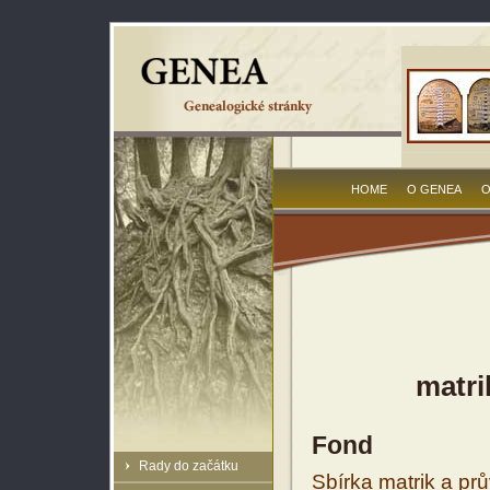
HOME
O GENEA
O
matri
Fond
Rady do začátku
Sbírka matrik a prů