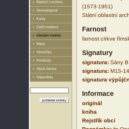
Bádání v archivu
(1573-1951)
Genealogové
Státní oblastní arc
Kurzy
Další instituce
Farnost
Hledám matriky
farnost církve řím
Mapy
Signatury
Slovníčky
Pomůcky
signatura:
Sány B I
Stará Genea
signatura:
M15-14
Nápověda
signatura výpůjčn
Informace
originál
kniha
Rejstřík obcí