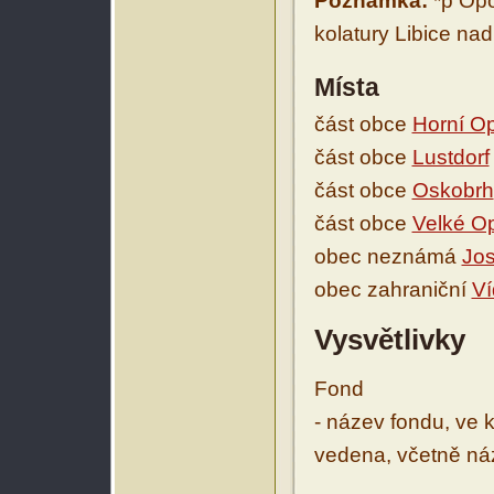
Poznámka:
*p Opo
kolatury Libice nad 
Místa
část obce
Horní O
část obce
Lustdorf
část obce
Oskobrh
část obce
Velké O
obec neznámá
Jo
obec zahraniční
Ví
Vysvětlivky
Fond
- název fondu, ve 
vedena, včetně ná