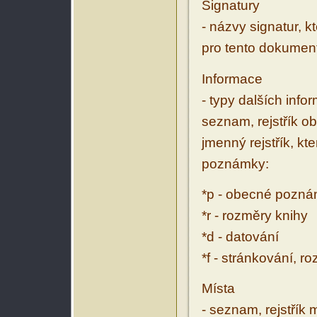
Signatury
- názvy signatur, k
pro tento dokumen
Informace
- typy dalších inf
seznam, rejstřík ob
jmenný rejstřík, kt
poznámky:
*p - obecné pozn
*r - rozměry knihy
*d - datování
*f - stránkování, r
Místa
- seznam, rejstřík 