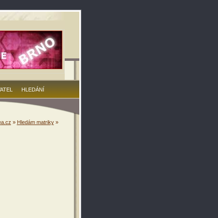
VATEL
HLEDÁNÍ
a.cz
»
Hledám matriky
»