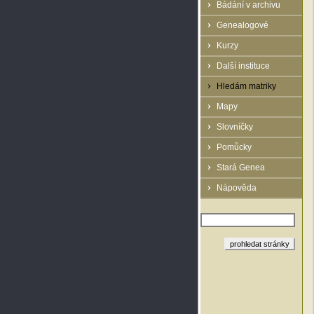
Bádání v archivu
Genealogové
Kurzy
Další instituce
Hledám matriky
Mapy
Slovníčky
Pomůcky
Stará Genea
Nápověda