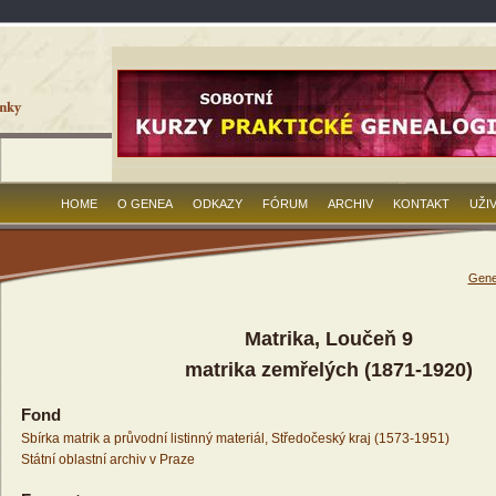
HOME
O GENEA
ODKAZY
FÓRUM
ARCHIV
KONTAKT
UŽI
Gene
Matrika, Loučeň 9
matrika zemřelých (1871-1920)
Fond
Sbírka matrik a průvodní listinný materiál, Středočeský kraj (1573-1951)
Státní oblastní archiv v Praze