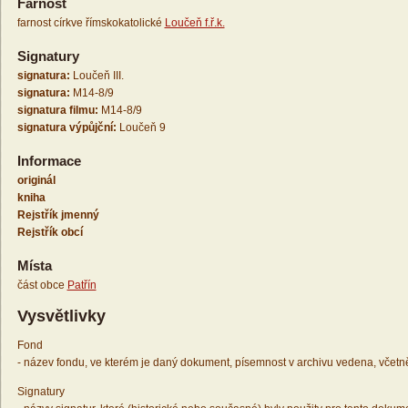
Farnost
farnost církve římskokatolické
Loučeň f.ř.k.
Signatury
signatura:
Loučeň III.
signatura:
M14-8/9
signatura filmu:
M14-8/9
signatura výpůjční:
Loučeň 9
Informace
originál
kniha
Rejstřík jmenný
Rejstřík obcí
Místa
část obce
Patřín
Vysvětlivky
Fond
- název fondu, ve kterém je daný dokument, písemnost v archivu vedena, včetn
Signatury