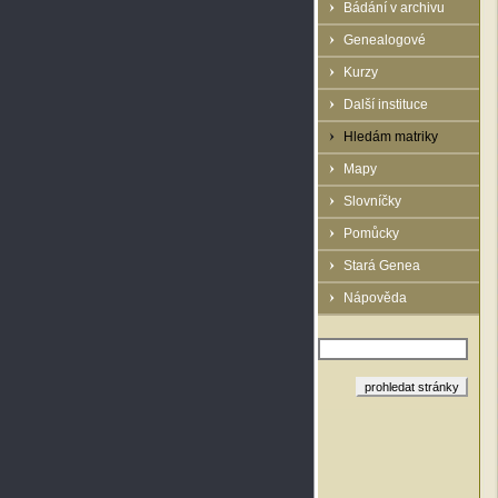
Bádání v archivu
Genealogové
Kurzy
Další instituce
Hledám matriky
Mapy
Slovníčky
Pomůcky
Stará Genea
Nápověda