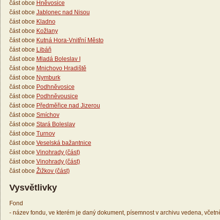
část obce
Hněvosice
část obce
Jablonec nad Nisou
část obce
Kladno
část obce
Kožlany
část obce
Kutná Hora-Vnitřní Město
část obce
Libáň
část obce
Mladá Boleslav I
část obce
Mnichovo Hradiště
část obce
Nymburk
část obce
Podhněvosice
část obce
Podhněvousice
část obce
Předměřice nad Jizerou
část obce
Smíchov
část obce
Stará Boleslav
část obce
Turnov
část obce
Veselská bažantnice
část obce
Vinohrady (část)
část obce
Vinohrady (část)
část obce
Žižkov (část)
Vysvětlivky
Fond
- název fondu, ve kterém je daný dokument, písemnost v archivu vedena, včetn