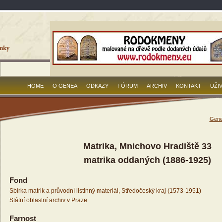
HOME
O GENEA
ODKAZY
FÓRUM
ARCHIV
KONTAKT
UŽI
Gene
Matrika, Mnichovo Hradiště 33
matrika oddaných (1886-1925)
Fond
Sbírka matrik a průvodní listinný materiál, Středočeský kraj (1573-1951)
Státní oblastní archiv v Praze
Farnost