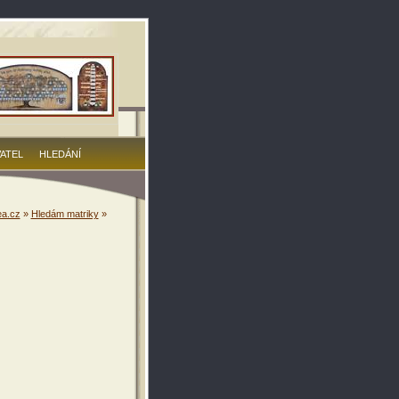
VATEL
HLEDÁNÍ
a.cz
»
Hledám matriky
»