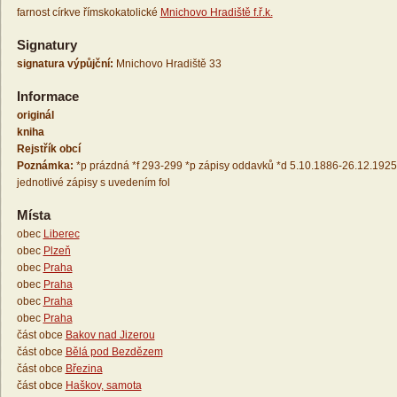
farnost církve římskokatolické
Mnichovo Hradiště f.ř.k.
Signatury
signatura výpůjční:
Mnichovo Hradiště 33
Informace
originál
kniha
Rejstřík obcí
Poznámka:
*p prázdná *f 293-299 *p zápisy oddavků *d 5.10.1886-26.12.1925
jednotlivé zápisy s uvedením fol
Místa
obec
Liberec
obec
Plzeň
obec
Praha
obec
Praha
obec
Praha
obec
Praha
část obce
Bakov nad Jizerou
část obce
Bělá pod Bezdězem
část obce
Březina
část obce
Haškov, samota