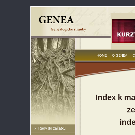
HOME
O GENEA
O
Index k ma
ze
inde
Rady do začátku