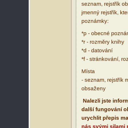
seznam, rejstřík ob
jmenný rejstřík, kt
poznámky:
*p - obecné pozn
*r - rozměry knihy
*d - datování
*f - stránkování, r
Místa
- seznam, rejstřík 
obsaženy
Nalezli jste info
další fungování 
urychlit přepis m
nás svými silami