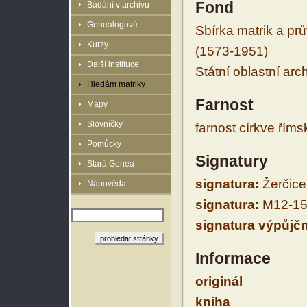
Fond
Bádání v archivu
Genealogové
Sbírka matrik a prů
Kurzy
(1573-1951)
Další instituce
Státní oblastní arc
Hledám matriky
Farnost
Mapy
Slovníčky
farnost církve řím
Pomůcky
Signatury
Stará Genea
signatura:
Žerčice
Nápověda
signatura:
M12-15
signatura výpůjčn
Informace
originál
kniha