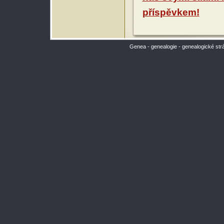
příspěvkem!
Genea - genealogie - genealogické str