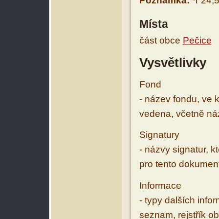
Poznámka:
*r 24,
Místa
část obce
Pečice
Vysvětlivky
Fond
- název fondu, ve 
vedena, včetně ná
Signatury
- názvy signatur, k
pro tento dokumen
Informace
- typy dalších inf
seznam, rejstřík ob