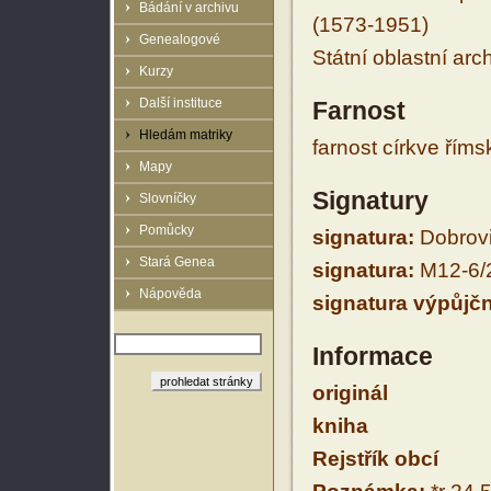
Bádání v archivu
(1573-1951)
Genealogové
Státní oblastní arc
Kurzy
Další instituce
Farnost
Hledám matriky
farnost církve řím
Mapy
Signatury
Slovníčky
Pomůcky
signatura:
Dobrovi
Stará Genea
signatura:
M12-6/
Nápověda
signatura výpůjčn
Informace
originál
kniha
Rejstřík obcí