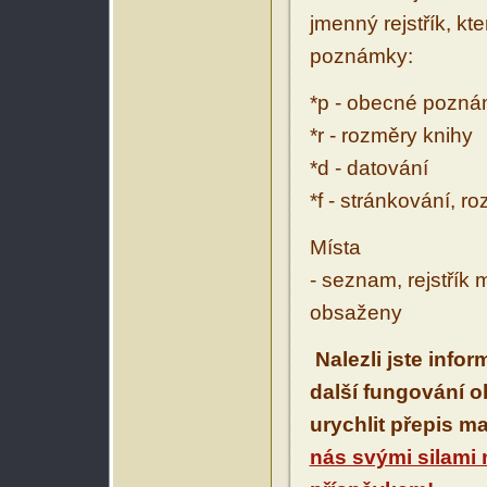
jmenný rejstřík, kt
poznámky:
*p - obecné pozn
*r - rozměry knihy
*d - datování
*f - stránkování, r
Místa
- seznam, rejstřík 
obsaženy
Nalezli jste info
další fungování 
urychlit přepis m
nás svými silami