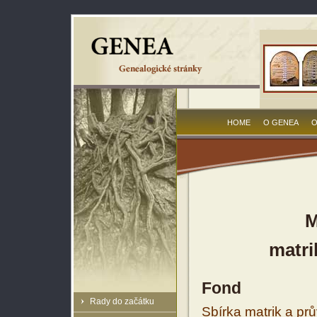
HOME
O GENEA
O
M
matri
Fond
Rady do začátku
Sbírka matrik a prů