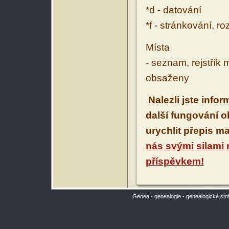
*d - datování
*f - stránkování, r
Místa
- seznam, rejstřík 
obsaženy
Nalezli jste info
další fungování 
urychlit přepis m
nás svými silami
příspěvkem!
Genea - genealogie - genealogické str