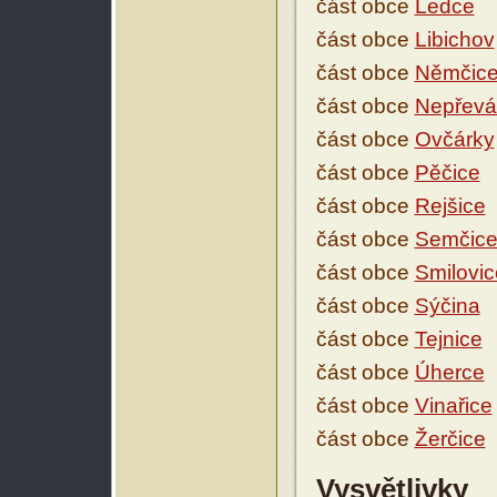
část obce
Ledce
část obce
Libichov
část obce
Němčic
část obce
Nepřevá
část obce
Ovčárky
část obce
Pěčice
část obce
Rejšice
část obce
Semčic
část obce
Smilovic
část obce
Sýčina
část obce
Tejnice
část obce
Úherce
část obce
Vinařice
část obce
Žerčice
Vysvětlivky