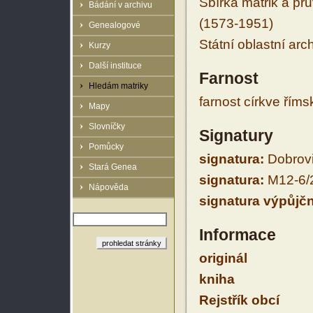
Sbírka matrik a prů
Bádání v archivu
(1573-1951)
Genealogové
Státní oblastní arc
Kurzy
Další instituce
Farnost
Hledám matriky
farnost církve řím
Mapy
Slovníčky
Signatury
Pomůcky
signatura:
Dobrovic
Stará Genea
signatura:
M12-6/
Nápověda
signatura výpůjčn
Informace
originál
kniha
Rejstřík obcí