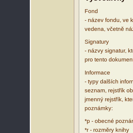
Fond
- název fondu, ve 
vedena, včetně ná
Signatury
- názvy signatur, k
pro tento dokumen
Informace
- typy dalších inf
seznam, rejstřík ob
jmenný rejstřík, kt
poznámky:
*p - obecné pozn
*r - rozměry knihy