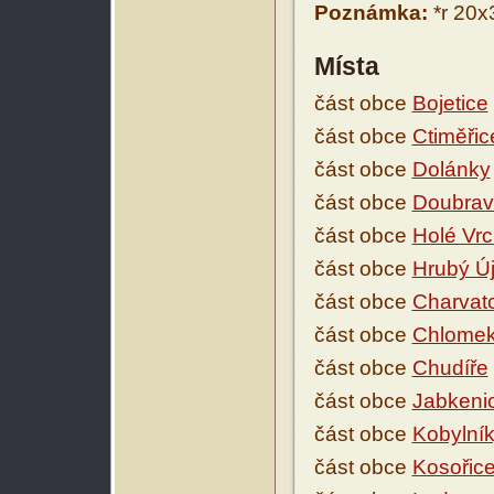
Poznámka:
*r 20x
Místa
část obce
Bojetice
část obce
Ctiměřic
část obce
Dolánky
část obce
Doubrav
část obce
Holé Vr
část obce
Hrubý Ú
část obce
Charvat
část obce
Chlome
část obce
Chudíře
část obce
Jabkeni
část obce
Kobylní
část obce
Kosořic