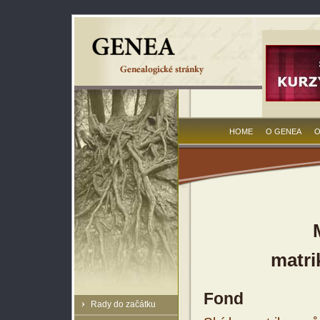
HOME
O GENEA
O
matri
Fond
Rady do začátku