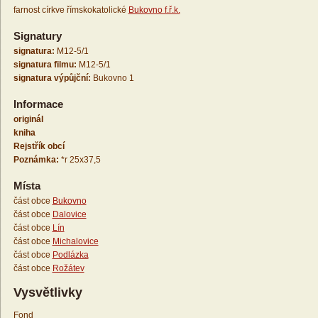
farnost církve římskokatolické
Bukovno f.ř.k.
Signatury
signatura:
M12-5/1
signatura filmu:
M12-5/1
signatura výpůjční:
Bukovno 1
Informace
originál
kniha
Rejstřík obcí
Poznámka:
*r 25x37,5
Místa
část obce
Bukovno
část obce
Dalovice
část obce
Lín
část obce
Michalovice
část obce
Podlázka
část obce
Rožátev
Vysvětlivky
Fond