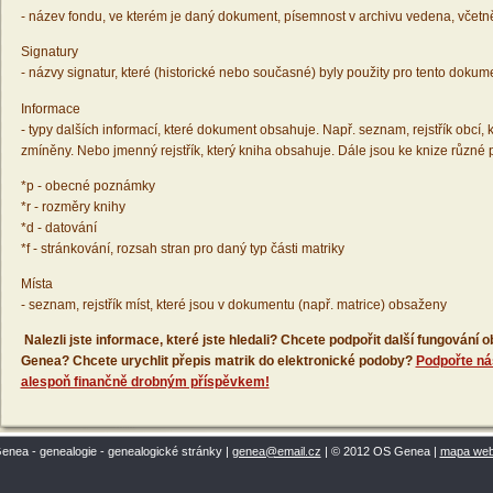
- název fondu, ve kterém je daný dokument, písemnost v archivu vedena, včetn
Signatury
- názvy signatur, které (historické nebo současné) byly použity pro tento dokum
Informace
- typy dalších informací, které dokument obsahuje. Např. seznam, rejstřík obcí, k
zmíněny. Nebo jmenný rejstřík, který kniha obsahuje. Dále jsou ke knize různé
*p - obecné poznámky
*r - rozměry knihy
*d - datování
*f - stránkování, rozsah stran pro daný typ části matriky
Místa
- seznam, rejstřík míst, které jsou v dokumentu (např. matrice) obsaženy
Nalezli jste informace, které jste hledali? Chcete podpořit další fungování
Genea? Chcete urychlit přepis matrik do elektronické podoby?
Podpořte ná
alespoň finančně drobným příspěvkem!
enea - genealogie - genealogické stránky |
genea@email.cz
| © 2012 OS Genea |
mapa we