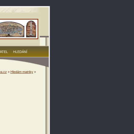
VATEL
HLEDÁNÍ
a.cz
»
Hledám matriky
»