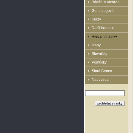
Bádání v archivu
Genealogové
Kurzy
Další instituce
Hledám matriky
Mapy
Slovníčky
Pomůcky
Stará Genea
Nápověda