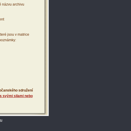
ě názvu archivu
ent
teré jsou v matrice
 poznámky:
 občanského sdružení
s svými silami nebo
bu