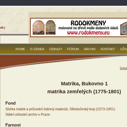
HOME
O GENEA
ODKAZY
FÓRUM
ARCHIV
KONTAKT
UŽI
Gene
Matrika, Bukovno 1
matrika zemřelých (1775-1801)
Fond
Sbírka matrik a průvodní listinný materiál, Středočeský kraj (1573-1951)
Státní oblastní archiv v Praze
Farnost