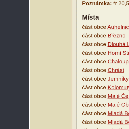
Poznámka:
*r 20,
Místa
část obce
Auhelni
část obce
Březno
část obce
Dlouhá 
část obce
Horní St
část obce
Chaloup
část obce
Chrást
část obce
Jemníky
část obce
Kolomut
část obce
Malé Čej
část obce
Malé Ob
část obce
Mladá Bo
část obce
Mladá Bo