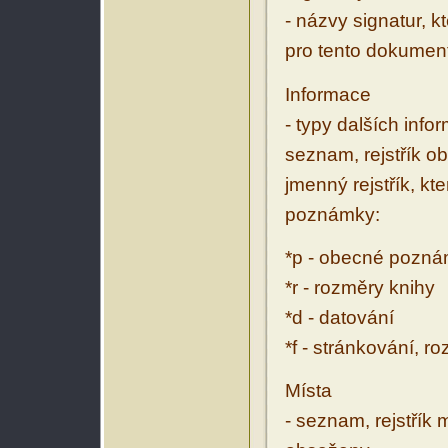
- názvy signatur, k
pro tento dokumen
Informace
- typy dalších inf
seznam, rejstřík ob
jmenný rejstřík, kt
poznámky:
*p - obecné pozn
*r - rozměry knihy
*d - datování
*f - stránkování, r
Místa
- seznam, rejstřík 