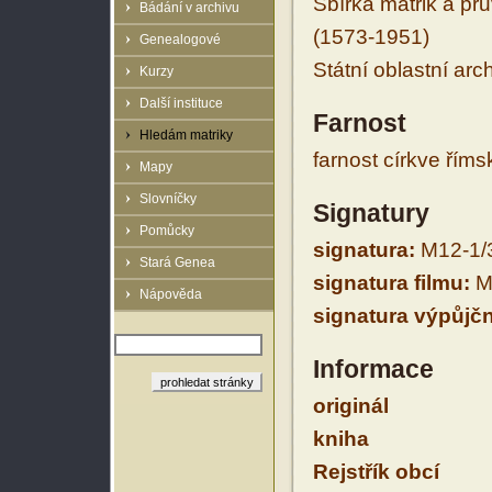
Sbírka matrik a prů
Bádání v archivu
(1573-1951)
Genealogové
Státní oblastní arc
Kurzy
Další instituce
Farnost
Hledám matriky
farnost církve řím
Mapy
Slovníčky
Signatury
Pomůcky
signatura:
M12-1/
Stará Genea
signatura filmu:
M
Nápověda
signatura výpůjčn
Informace
originál
kniha
Rejstřík obcí