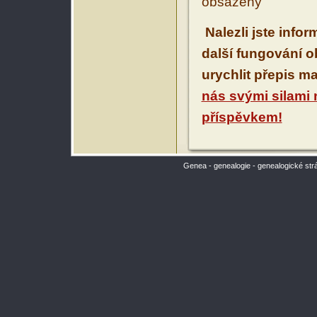
obsaženy
Nalezli jste info
další fungování 
urychlit přepis m
nás svými silami
příspěvkem!
Genea - genealogie - genealogické str