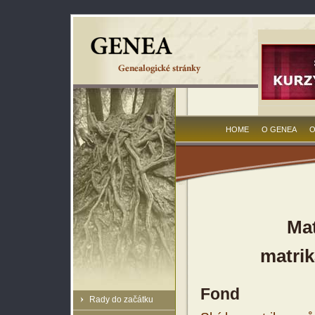
HOME
O GENEA
O
Mat
matrik
Fond
Rady do začátku