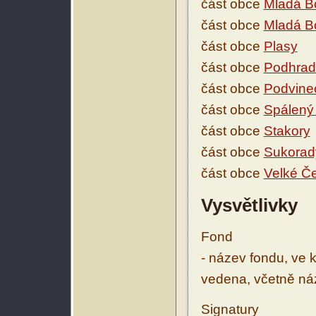
část obce
Mladá Bo
část obce
Mladá Bo
část obce
Plasy
část obce
Podhrad
část obce
Podvine
část obce
Spálený
část obce
Stakory
část obce
Sukorad
část obce
Velké Če
Vysvětlivky
Fond
- název fondu, ve 
vedena, včetně ná
Signatury