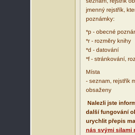
seznam, rejstřík ob
jmenný rejstřík, kt
poznámky:
*p - obecné pozn
*r - rozměry knihy
*d - datování
*f - stránkování, r
Místa
- seznam, rejstřík 
obsaženy
Nalezli jste info
další fungování 
urychlit přepis m
nás svými silami