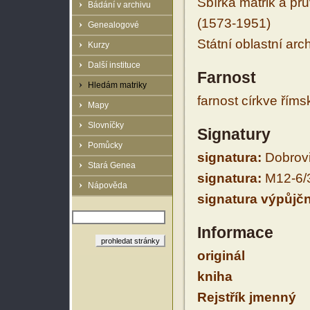
Sbírka matrik a prů
Bádání v archivu
(1573-1951)
Genealogové
Státní oblastní arc
Kurzy
Další instituce
Farnost
Hledám matriky
farnost církve řím
Mapy
Slovníčky
Signatury
Pomůcky
signatura:
Dobrovi
Stará Genea
signatura:
M12-6/
Nápověda
signatura výpůjčn
Informace
originál
kniha
Rejstřík jmenný