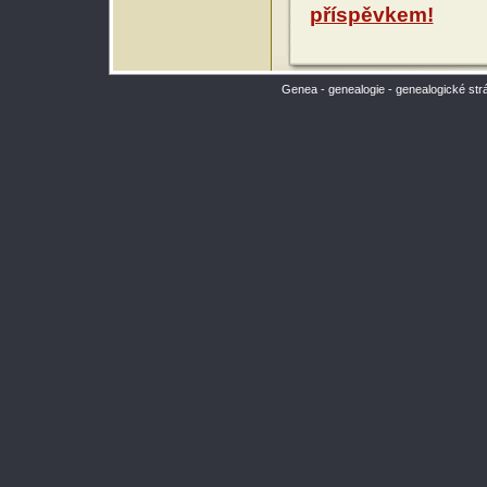
příspěvkem!
Genea - genealogie - genealogické str