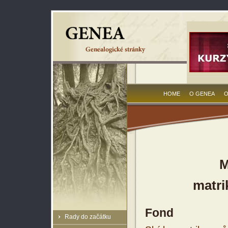
HOME
O GENEA
O
M
matri
Fond
Rady do začátku