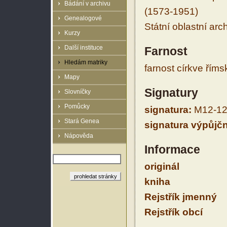
Bádání v archivu
(1573-1951)
Genealogové
Státní oblastní arc
Kurzy
Další instituce
Farnost
Hledám matriky
farnost církve řím
Mapy
Signatury
Slovníčky
Pomůcky
signatura:
M12-12
Stará Genea
signatura výpůjčn
Nápověda
Informace
originál
kniha
Rejstřík jmenný
Rejstřík obcí