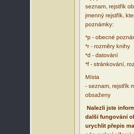
seznam, rejstřík ob
jmenný rejstřík, kt
poznámky:
*p - obecné pozn
*r - rozměry knihy
*d - datování
*f - stránkování, r
Místa
- seznam, rejstřík 
obsaženy
Nalezli jste info
další fungování 
urychlit přepis m