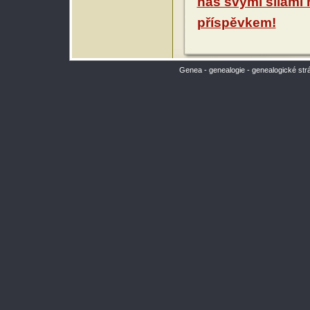
nás svými silami
příspěvkem!
Genea - genealogie - genealogické str