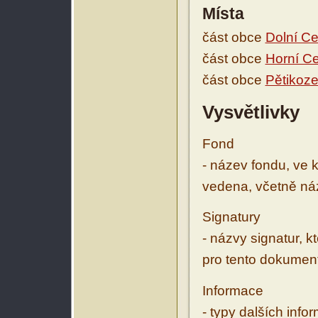
Místa
část obce
Dolní Ce
část obce
Horní C
část obce
Pětikoze
Vysvětlivky
Fond
- název fondu, ve 
vedena, včetně ná
Signatury
- názvy signatur, k
pro tento dokumen
Informace
- typy dalších inf