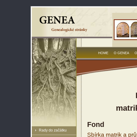
HOME
O GENEA
O
matri
Fond
Rady do začátku
Sbírka matrik a prů