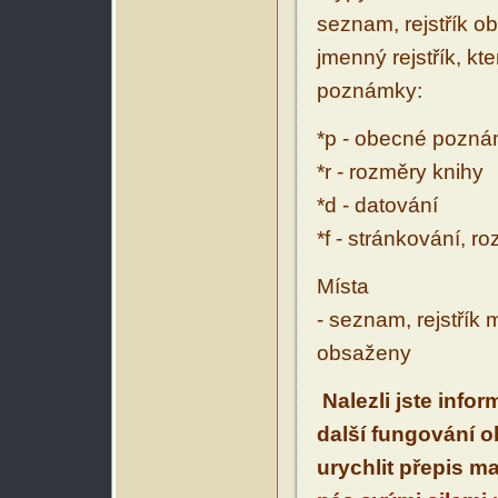
seznam, rejstřík ob
jmenný rejstřík, kt
poznámky:
*p - obecné pozn
*r - rozměry knihy
*d - datování
*f - stránkování, r
Místa
- seznam, rejstřík 
obsaženy
Nalezli jste info
další fungování 
urychlit přepis m