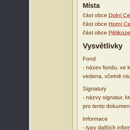
Místa
část obce
Dolní Ce
část obce
Horní C
část obce
Pětikoze
Vysvětlivky
Fond
- název fondu, ve 
vedena, včetně ná
Signatury
- názvy signatur, k
pro tento dokumen
Informace
- typy dalších inf