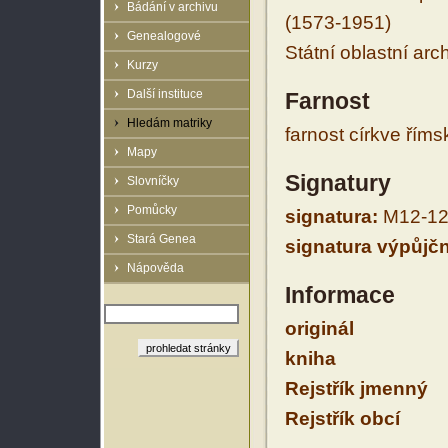
Bádání v archivu
(1573-1951)
Genealogové
Státní oblastní arc
Kurzy
Další instituce
Farnost
Hledám matriky
farnost církve řím
Mapy
Signatury
Slovníčky
Pomůcky
signatura:
M12-12
Stará Genea
signatura výpůjčn
Nápověda
Informace
originál
kniha
Rejstřík jmenný
Rejstřík obcí