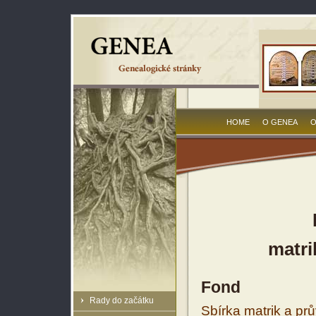
HOME
O GENEA
O
matri
Fond
Rady do začátku
Sbírka matrik a prů