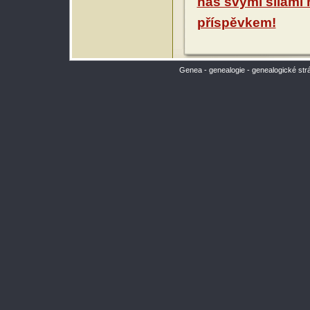
nás svými silami
příspěvkem!
Genea - genealogie - genealogické str