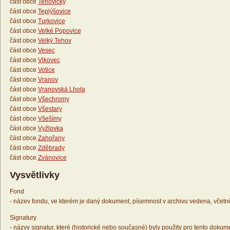
část obce
Tehovičky
část obce
Teplýšovice
část obce
Turkovice
část obce
Velké Popovice
část obce
Velký Tehov
část obce
Vesec
část obce
Vlkovec
část obce
Votice
část obce
Vranov
část obce
Vranovská Lhota
část obce
Všechromy
část obce
Všestary
část obce
Všešímy
část obce
Vyžlovka
část obce
Zahořany
část obce
Zděbrady
část obce
Zvánovice
Vysvětlivky
Fond
- název fondu, ve kterém je daný dokument, písemnost v archivu vedena, včetn
Signatury
- názvy signatur, které (historické nebo současné) byly použity pro tento dokum