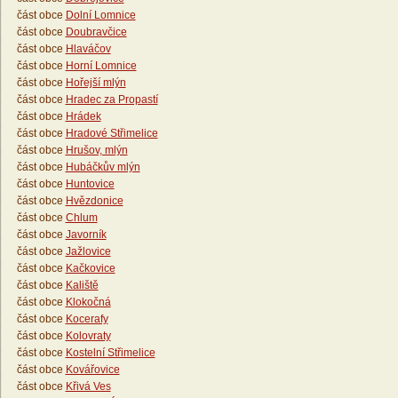
část obce
Dolní Lomnice
část obce
Doubravčice
část obce
Hlaváčov
část obce
Horní Lomnice
část obce
Hořejší mlýn
část obce
Hradec za Propastí
část obce
Hrádek
část obce
Hradové Střimelice
část obce
Hrušov, mlýn
část obce
Hubáčkův mlýn
část obce
Huntovice
část obce
Hvězdonice
část obce
Chlum
část obce
Javorník
část obce
Jažlovice
část obce
Kačkovice
část obce
Kaliště
část obce
Klokočná
část obce
Kocerafy
část obce
Kolovraty
část obce
Kostelní Střimelice
část obce
Kovářovice
část obce
Křivá Ves