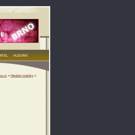
VATEL
HLEDÁNÍ
a.cz
»
Hledám matriky
»