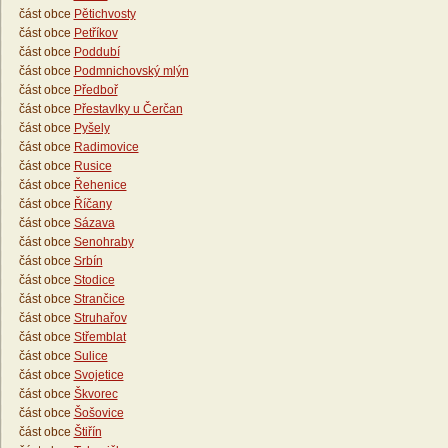
část obce
Pětichvosty
část obce
Petříkov
část obce
Poddubí
část obce
Podmnichovský mlýn
část obce
Předboř
část obce
Přestavlky u Čerčan
část obce
Pyšely
část obce
Radimovice
část obce
Rusice
část obce
Řehenice
část obce
Říčany
část obce
Sázava
část obce
Senohraby
část obce
Srbín
část obce
Stodice
část obce
Strančice
část obce
Struhařov
část obce
Střemblat
část obce
Sulice
část obce
Svojetice
část obce
Škvorec
část obce
Šošovice
část obce
Štiřín