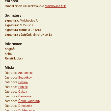
Farnost
farnost církve římskokatolické
Mnichovice f.ř.k.
Signatury
signatura:
Mnichovice A
signatura:
M 22-6/1a
signatura filmu:
M 22-6/1a
signatura výpůjční:
Mnichovice 1a
Informace
originál
kniha
Rejstřík obcí
Místa
část obce
Audolnnice
část obce
Bezděkov
část obce
Boškov
část obce
Brtnice
část obce
Čakov
část obce
Čeňovice
část obce
Černé Voděrady
část obce
Dnespeky
část obce
Dobřejovice