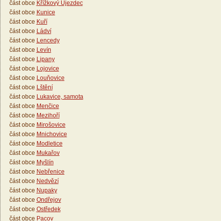
část obce
Křížkový Újezdec
část obce
Kunice
část obce
Kuří
část obce
Ládví
část obce
Lencedy
část obce
Levín
část obce
Lipany
část obce
Lojovice
část obce
Louňovice
část obce
Lštění
část obce
Lukavice, samota
část obce
Menčice
část obce
Mezihoří
část obce
Mirošovice
část obce
Mnichovice
část obce
Modletice
část obce
Mukařov
část obce
Myšlín
část obce
Nebřenice
část obce
Nedvězí
část obce
Nupaky
část obce
Ondřejov
část obce
Ostředek
část obce
Pacov