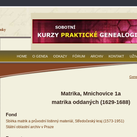
HOME
O GENEA
ODKAZY
FÓRUM
ARCHIV
KONTAKT
UŽI
Gene
Matrika, Mnichovice 1a
matrika oddaných (1629-1688)
Fond
Sbírka matrik a průvodní listinný materiál, Středočeský kraj (1573-1951)
Státní oblastní archiv v Praze