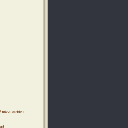
ě názvu archivu
ent