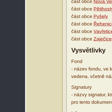
část obce
Nová Ve
část obce
Pětihost
část obce
Pyšely
část obce
Řehenic
část obce
Vavřetic
část obce
Zaječice
Vysvětlivky
Fond
- název fondu, ve 
vedena, včetně ná
Signatury
- názvy signatur, k
pro tento dokumen