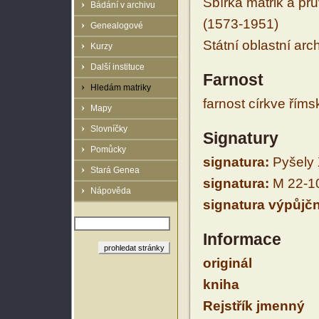
Sbírka matrik a prů
Bádání v archivu
(1573-1951)
Genealogové
Státní oblastní arc
Kurzy
Další instituce
Farnost
Hledám matriky
farnost církve řím
Mapy
Slovníčky
Signatury
Pomůcky
signatura:
Pyšely X
Stará Genea
signatura:
M 22-1
Nápověda
signatura výpůjčn
Informace
originál
kniha
Rejstřík jmenný