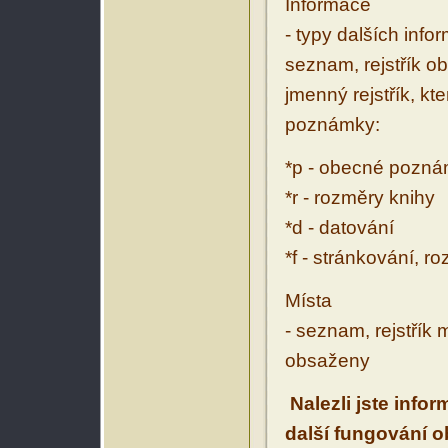
Informace
- typy dalších inf
seznam, rejstřík ob
jmenný rejstřík, kt
poznámky:
*p - obecné pozn
*r - rozměry knihy
*d - datování
*f - stránkování, r
Místa
- seznam, rejstřík 
obsaženy
Nalezli jste info
další fungování 