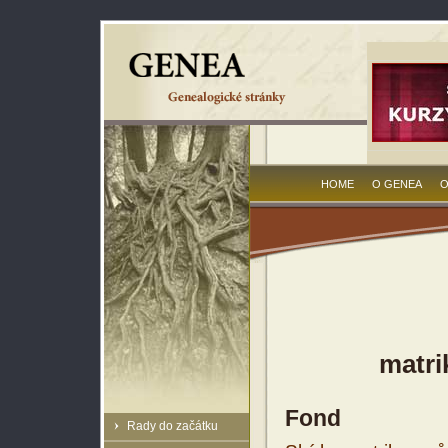
HOME
O GENEA
O
matri
Fond
Rady do začátku