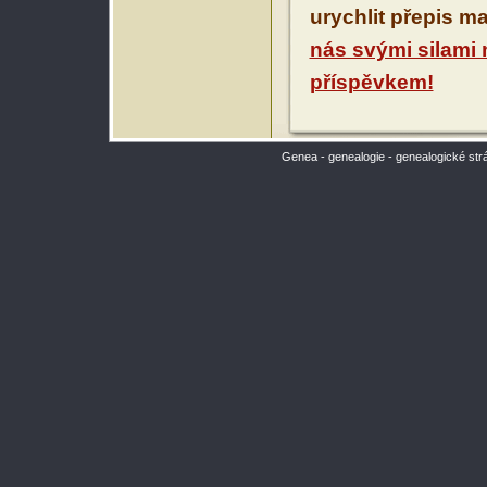
urychlit přepis m
nás svými silami
příspěvkem!
Genea - genealogie - genealogické str