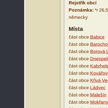
Rejstřík obcí
Poznámka:
*r 26,5
německy
Místa
část obce
Babice
část obce
Barocho
část obce
Borová 
část obce
Dnespe
část obce
Kabrhel
část obce
Kovářov
část obce
Křivá Ve
část obce
Ládvec
část obce
Malešín
část obce
Mokřan