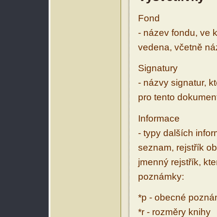
Fond
- název fondu, ve 
vedena, včetně ná
Signatury
- názvy signatur, k
pro tento dokumen
Informace
- typy dalších inf
seznam, rejstřík ob
jmenný rejstřík, kt
poznámky:
*p - obecné pozn
*r - rozměry knihy