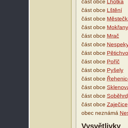
část obce
Lhotka
část obce
Lštění
část obce
Městečk
část obce
Mokřan
část obce
Mrač
část obce
Nespek
část obce
Pětichvo
část obce
Poříč
část obce
Pyšely
část obce
Řehenic
část obce
Sklenov
část obce
Soběhrd
část obce
Zaječice
obec neznámá
Nes
Vysvětlivky