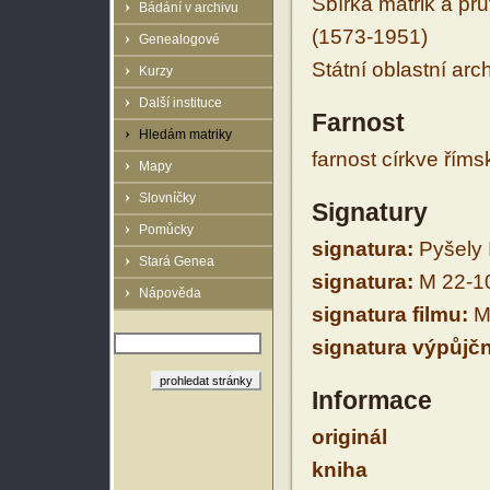
Sbírka matrik a prů
Bádání v archivu
(1573-1951)
Genealogové
Státní oblastní arc
Kurzy
Další instituce
Farnost
Hledám matriky
farnost církve řím
Mapy
Slovníčky
Signatury
Pomůcky
signatura:
Pyšely 
Stará Genea
signatura:
M 22-1
Nápověda
signatura filmu:
M 
signatura výpůjčn
Informace
originál
kniha