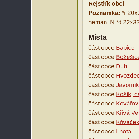
Rejstřík obcí
Poznámka:
*r 20x3
neman. N *d 22x33,
Místa
část obce
Babice
část obce
Božešic
část obce
Dub
část obce
Hvozde
část obce
Javorník
část obce
Košík, o
část obce
Kovářov
část obce
Křivá Ve
část obce
Křiváče
část obce
Lhota