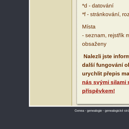
*d - datování
*f - stránkování, r
Místa
- seznam, rejstřík 
obsaženy
Nalezli jste info
další fungování 
urychlit přepis m
nás svými silami
příspěvkem!
Genea - genealogie - genealogické str