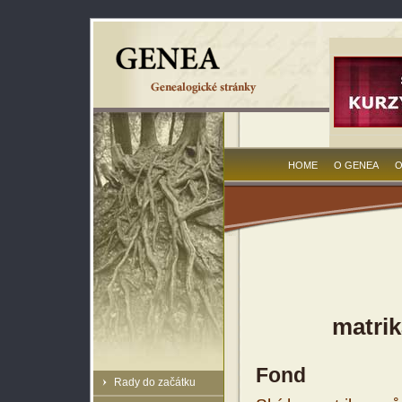
HOME
O GENEA
O
matrik
Fond
Rady do začátku