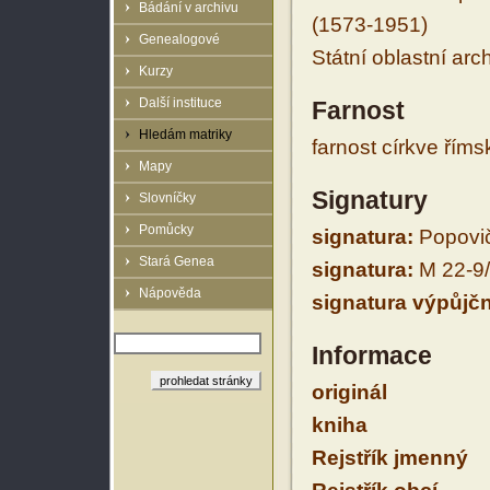
Bádání v archivu
(1573-1951)
Genealogové
Státní oblastní arc
Kurzy
Další instituce
Farnost
Hledám matriky
farnost církve řím
Mapy
Signatury
Slovníčky
Pomůcky
signatura:
Popovič
Stará Genea
signatura:
M 22-9
Nápověda
signatura výpůjčn
Informace
originál
kniha
Rejstřík jmenný