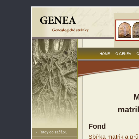
HOME
O GENEA
O
M
matri
Fond
Rady do začátku
Sbírka matrik a prů