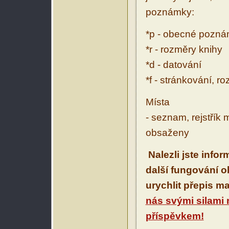
poznámky:
*p - obecné pozn
*r - rozměry knihy
*d - datování
*f - stránkování, r
Místa
- seznam, rejstřík 
obsaženy
Nalezli jste info
další fungování 
urychlit přepis m
nás svými silami
příspěvkem!