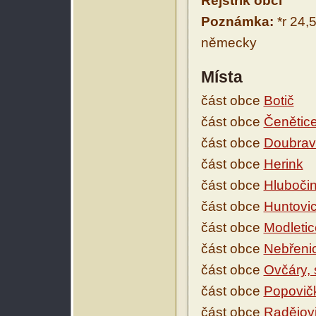
Rejstřík obcí
Poznámka:
*r 24,5
německy
Místa
část obce
Botič
část obce
Čenětic
část obce
Doubrav
část obce
Herink
část obce
Hlubočin
část obce
Huntovi
část obce
Modletic
část obce
Nebřeni
část obce
Ovčáry,
část obce
Popovič
část obce
Radějov