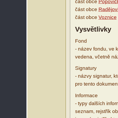
část obce
Popovič
část obce
Radějov
část obce
Voznice
Vysvětlivky
Fond
- název fondu, ve 
vedena, včetně ná
Signatury
- názvy signatur, k
pro tento dokumen
Informace
- typy dalších inf
seznam, rejstřík ob