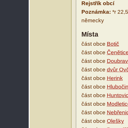
Rejstřík obcí
Poznámka:
*r 22,5
německy
Místa
část obce
Botič
část obce
Čenětic
část obce
Doubrav
část obce
dvůr Ov
část obce
Herink
část obce
Hlubočin
část obce
Huntovi
část obce
Modletic
část obce
Nebřeni
část obce
Olešky