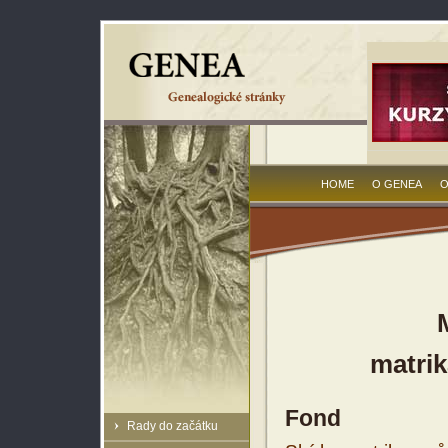
HOME
O GENEA
O
matrik
Fond
Rady do začátku