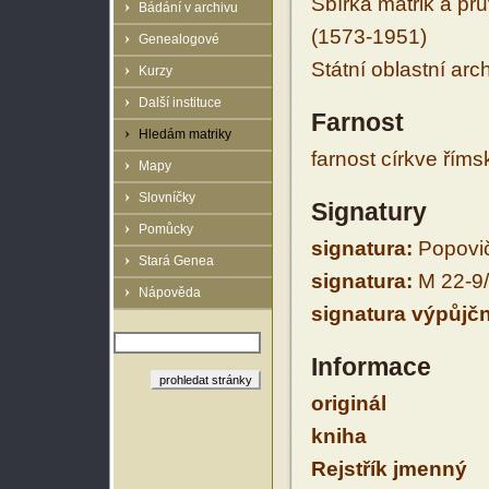
Sbírka matrik a prů
Bádání v archivu
(1573-1951)
Genealogové
Státní oblastní arc
Kurzy
Další instituce
Farnost
Hledám matriky
farnost církve řím
Mapy
Slovníčky
Signatury
Pomůcky
signatura:
Popovič
Stará Genea
signatura:
M 22-9
Nápověda
signatura výpůjčn
Informace
originál
kniha
Rejstřík jmenný