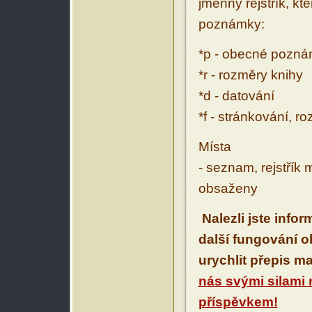
jmenný rejstřík, kt
poznámky:
*p - obecné pozn
*r - rozměry knihy
*d - datování
*f - stránkování, r
Místa
- seznam, rejstřík 
obsaženy
Nalezli jste info
další fungování 
urychlit přepis m
nás svými silami
příspěvkem!