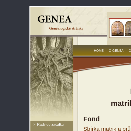
HOME
O GENEA
O
matri
Fond
Rady do začátku
Sbírka matrik a prů