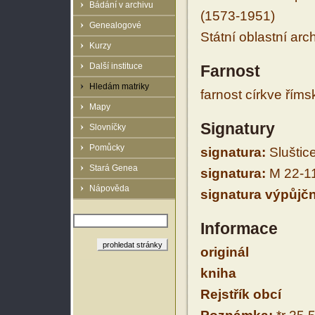
Bádání v archivu
(1573-1951)
Genealogové
Státní oblastní arc
Kurzy
Další instituce
Farnost
Hledám matriky
farnost církve řím
Mapy
Signatury
Slovníčky
Pomůcky
signatura:
Sluštic
Stará Genea
signatura:
M 22-1
Nápověda
signatura výpůjčn
Informace
originál
kniha
Rejstřík obcí