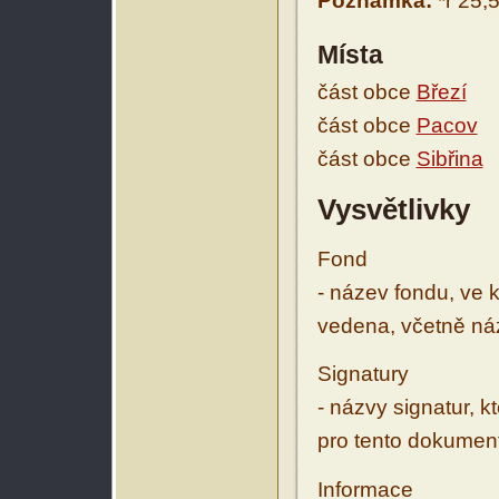
Poznámka:
*r 25,
Místa
část obce
Březí
část obce
Pacov
část obce
Sibřina
Vysvětlivky
Fond
- název fondu, ve 
vedena, včetně ná
Signatury
- názvy signatur, k
pro tento dokumen
Informace