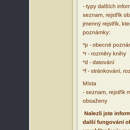
- typy dalších inf
seznam, rejstřík ob
jmenný rejstřík, kt
poznámky:
*p - obecné pozn
*r - rozměry knihy
*d - datování
*f - stránkování, r
Místa
- seznam, rejstřík 
obsaženy
Nalezli jste info
další fungování 