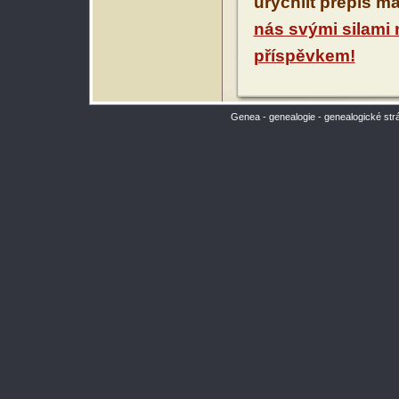
urychlit přepis m
nás svými silami
příspěvkem!
Genea - genealogie - genealogické str