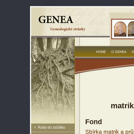
HOME
O GENEA
O
matrik
Fond
Rady do začátku
Sbírka matrik a prů