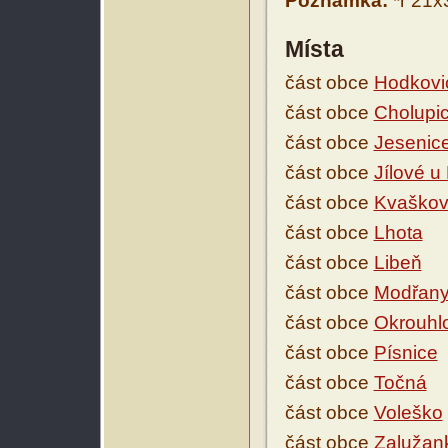
Poznámka:
*r 21x
Místa
část obce
Hodkovi
část obce
Cholupi
část obce
Jesenic
část obce
Jílové u
část obce
Kvaško
část obce
Lhota
část obce
Libeň
část obce
Modřan
část obce
Okrouhl
část obce
Písnice
část obce
Točná
část obce
Voleško
část obce
Zalužan