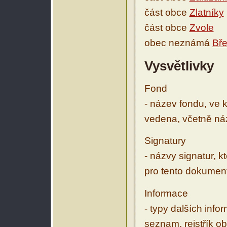
část obce
Zlatníky
část obce
Zvole
obec neznámá
Bře
Vysvětlivky
Fond
- název fondu, ve 
vedena, včetně ná
Signatury
- názvy signatur, k
pro tento dokumen
Informace
- typy dalších inf
seznam, rejstřík ob