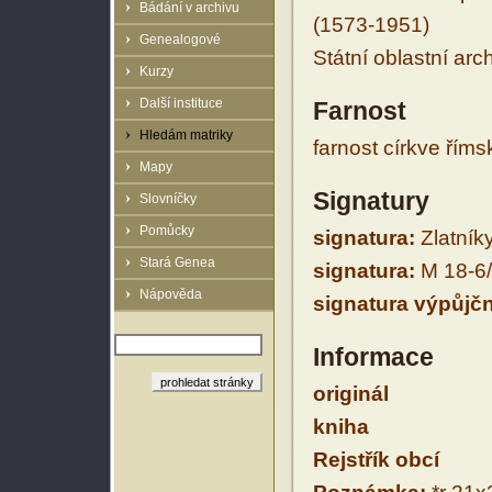
Bádání v archivu
(1573-1951)
Genealogové
Státní oblastní arc
Kurzy
Další instituce
Farnost
Hledám matriky
farnost církve řím
Mapy
Signatury
Slovníčky
Pomůcky
signatura:
Zlatníky 
Stará Genea
signatura:
M 18-6
Nápověda
signatura výpůjčn
Informace
originál
kniha
Rejstřík obcí