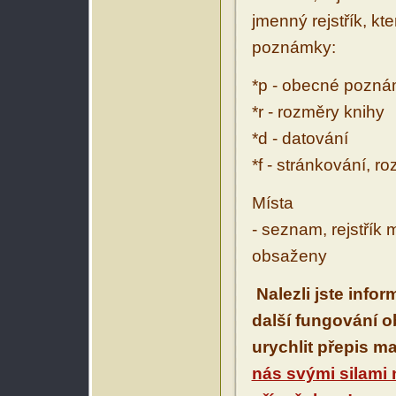
jmenný rejstřík, kt
poznámky:
*p - obecné pozn
*r - rozměry knihy
*d - datování
*f - stránkování, r
Místa
- seznam, rejstřík 
obsaženy
Nalezli jste info
další fungování 
urychlit přepis m
nás svými silami