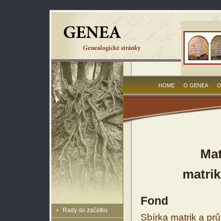
HOME
O GENEA
O
Mat
matrik
Fond
Rady do začátku
Sbírka matrik a prů