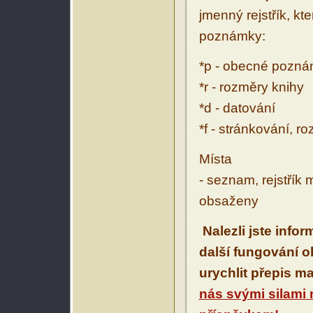
jmenný rejstřík, kt
poznámky:
*p - obecné pozn
*r - rozměry knihy
*d - datování
*f - stránkování, r
Místa
- seznam, rejstřík 
obsaženy
Nalezli jste info
další fungování 
urychlit přepis m
nás svými silami