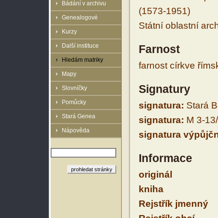
Bádání v archivu
(1573-1951)
Genealogové
Státní oblastní arc
Kurzy
Další instituce
Farnost
Hledám matriky
farnost církve řím
Mapy
Signatury
Slovníčky
Pomůcky
signatura:
Stará B
Stará Genea
signatura:
M 3-13
Nápověda
signatura výpůjčn
Informace
originál
kniha
Rejstřík jmenný