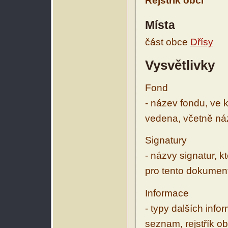
Rejstřík obcí
Místa
část obce
Dřísy
Vysvětlivky
Fond
- název fondu, ve 
vedena, včetně ná
Signatury
- názvy signatur, k
pro tento dokumen
Informace
- typy dalších inf
seznam, rejstřík ob