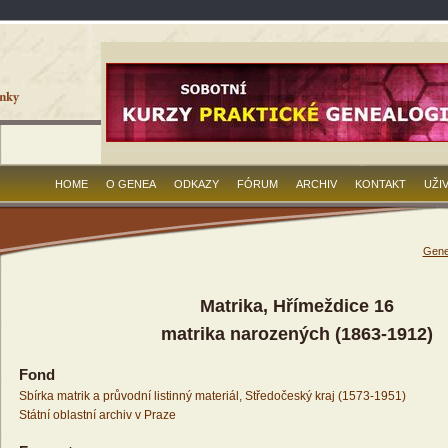
HOME
O GENEA
ODKAZY
FÓRUM
ARCHIV
KONTAKT
UŽI
Gene
Matrika, Hřímeždice 16
matrika narozených (1863-1912)
Fond
Sbírka matrik a průvodní listinný materiál, Středočeský kraj (1573-1951)
Státní oblastní archiv v Praze