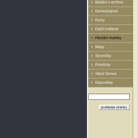
Bádání v archivu
Genealogové
Kurzy
Další instituce
Hledám matriky
Mapy
Slovníčky
Pomůcky
Stará Genea
Nápověda