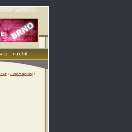
VATEL
HLEDÁNÍ
a.cz
»
Hledám matriky
»