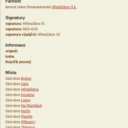
Farnost
farnost církve římskokatolické
Hříměždice f.ř.k.
Signatury
signatura:
Hřímeždice IX.
signatura:
M20-4/16
signatura výpůjční:
Hřímeždice 16
Informace
originál
kniha
Rejstřík jmenný
Místa
část obce
Byšice
část obce
Háje
část obce
Hřiměždice
část obce
Kovárna
část obce
Lipiny
část obce
Na Plachtách
část obce
Nečín
část obce
Plachty
část obce
Příbram I
část obce
Třebnice