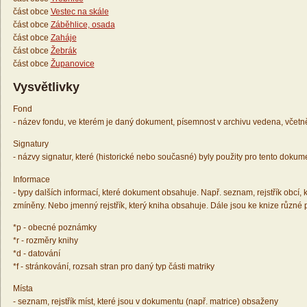
část obce
Vestec na skále
část obce
Záběhlice, osada
část obce
Zaháje
část obce
Žebrák
část obce
Županovice
Vysvětlivky
Fond
- název fondu, ve kterém je daný dokument, písemnost v archivu vedena, včetn
Signatury
- názvy signatur, které (historické nebo současné) byly použity pro tento dokum
Informace
- typy dalších informací, které dokument obsahuje. Např. seznam, rejstřík obcí, k
zmíněny. Nebo jmenný rejstřík, který kniha obsahuje. Dále jsou ke knize různé
*p - obecné poznámky
*r - rozměry knihy
*d - datování
*f - stránkování, rozsah stran pro daný typ části matriky
Místa
- seznam, rejstřík míst, které jsou v dokumentu (např. matrice) obsaženy