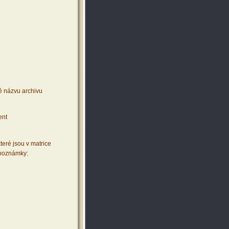
ě názvu archivu
ent
teré jsou v matrice
 poznámky: