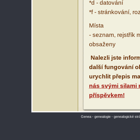
*d - datování
*f - stránkování, r
Místa
- seznam, rejstřík 
obsaženy
Nalezli jste info
další fungování 
urychlit přepis m
nás svými silami
příspěvkem!
Genea - genealogie - genealogické str