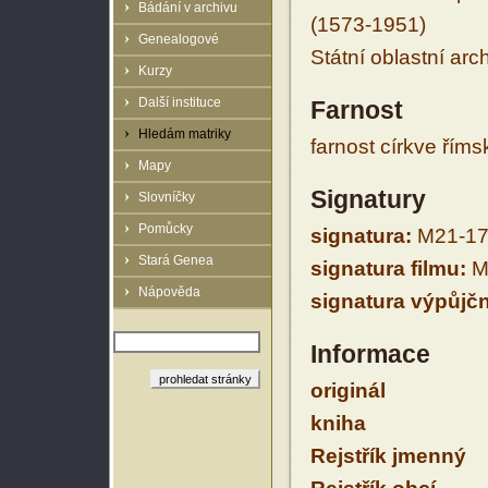
Bádání v archivu
(1573-1951)
Genealogové
Státní oblastní arc
Kurzy
Další instituce
Farnost
Hledám matriky
farnost církve řím
Mapy
Signatury
Slovníčky
Pomůcky
signatura:
M21-17
Stará Genea
signatura filmu:
M
Nápověda
signatura výpůjčn
Informace
originál
kniha
Rejstřík jmenný