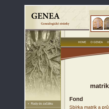
HOME
O GENEA
O
matrik
Fond
Rady do začátku
Sbírka matrik a prů