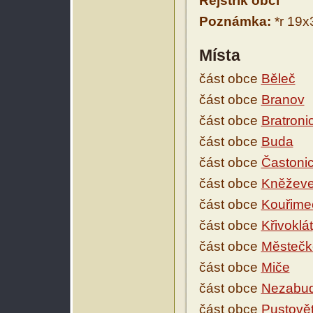
Rejstřík obcí
Poznámka:
*r 19x3
Místa
část obce
Běleč
část obce
Branov
část obce
Bratroni
část obce
Buda
část obce
Častoni
část obce
Kněžev
část obce
Kouřime
část obce
Křivoklát
část obce
Městečk
část obce
Miče
část obce
Nezabud
část obce
Pustově