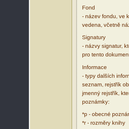
Fond
- název fondu, ve 
vedena, včetně ná
Signatury
- názvy signatur, k
pro tento dokumen
Informace
- typy dalších inf
seznam, rejstřík ob
jmenný rejstřík, kt
poznámky:
*p - obecné pozn
*r - rozměry knihy