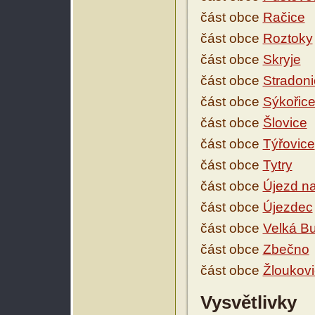
část obce
Račice
část obce
Roztoky
část obce
Skryje
část obce
Stradoni
část obce
Sýkořic
část obce
Šlovice
část obce
Týřovice
část obce
Tytry
část obce
Újezd n
část obce
Újezdec
část obce
Velká B
část obce
Zbečno
část obce
Žloukov
Vysvětlivky