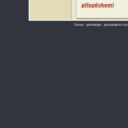
příspěvkem!
Genea - genealogie - genealogické str