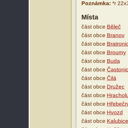
Poznámka:
*r 22x3
Místa
část obce
Běleč
část obce
Branov
část obce
Bratroni
část obce
Broumy
část obce
Buda
část obce
Častoni
část obce
Čilá
část obce
Družec
část obce
Hrachol
část obce
Hřebečn
část obce
Hvozd
část obce
Kalubic