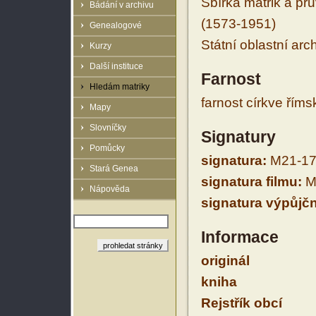
Sbírka matrik a prů
Bádání v archivu
(1573-1951)
Genealogové
Státní oblastní arc
Kurzy
Další instituce
Farnost
Hledám matriky
farnost církve řím
Mapy
Slovníčky
Signatury
Pomůcky
signatura:
M21-17
Stará Genea
signatura filmu:
M
Nápověda
signatura výpůjčn
Informace
originál
kniha
Rejstřík obcí