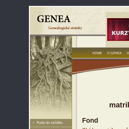
HOME
O GENEA
O
matri
Fond
Rady do začátku