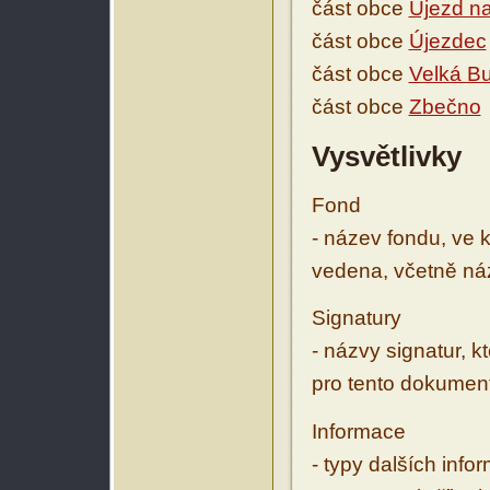
část obce
Újezd n
část obce
Újezdec
část obce
Velká B
část obce
Zbečno
Vysvětlivky
Fond
- název fondu, ve 
vedena, včetně ná
Signatury
- názvy signatur, k
pro tento dokumen
Informace
- typy dalších inf