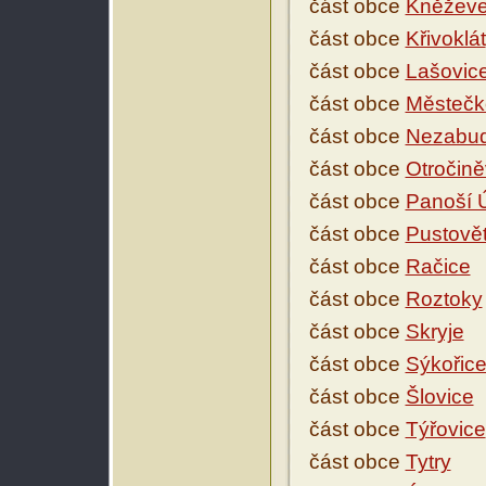
část obce
Kněžev
část obce
Křivoklát
část obce
Lašovic
část obce
Městečk
část obce
Nezabud
část obce
Otročin
část obce
Panoší 
část obce
Pustově
část obce
Račice
část obce
Roztoky
část obce
Skryje
část obce
Sýkořic
část obce
Šlovice
část obce
Týřovice
část obce
Tytry