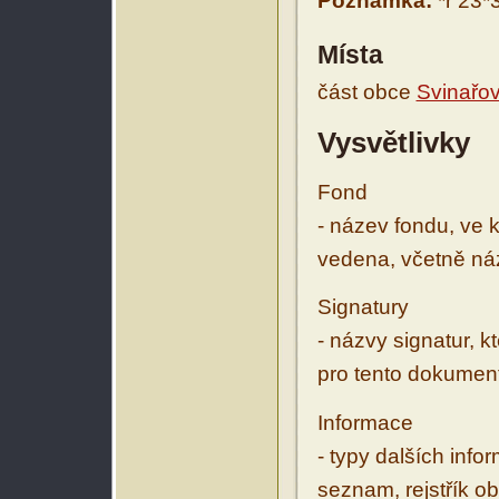
Poznámka:
*r 23*
Místa
část obce
Svinařo
Vysvětlivky
Fond
- název fondu, ve 
vedena, včetně ná
Signatury
- názvy signatur, k
pro tento dokumen
Informace
- typy dalších inf
seznam, rejstřík ob