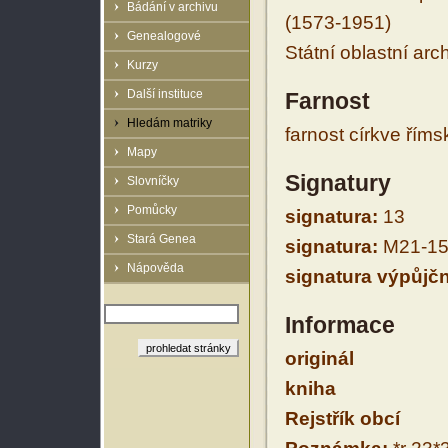
Bádání v archivu
(1573-1951)
Genealogové
Státní oblastní arc
Kurzy
Další instituce
Farnost
Hledám matriky
farnost církve řím
Mapy
Signatury
Slovníčky
Pomůcky
signatura:
13
Stará Genea
signatura:
M21-15
Nápověda
signatura výpůjčn
Informace
originál
kniha
Rejstřík obcí