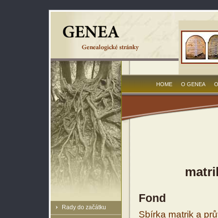
HOME
O GENEA
O
matri
Fond
Rady do začátku
Sbírka matrik a prů