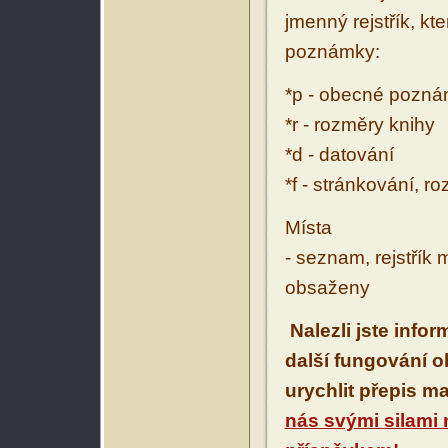
jmenný rejstřík, kt
poznámky:
*p - obecné pozn
*r - rozměry knihy
*d - datování
*f - stránkování, r
Místa
- seznam, rejstřík 
obsaženy
Nalezli jste info
další fungování 
urychlit přepis m
nás svými silami