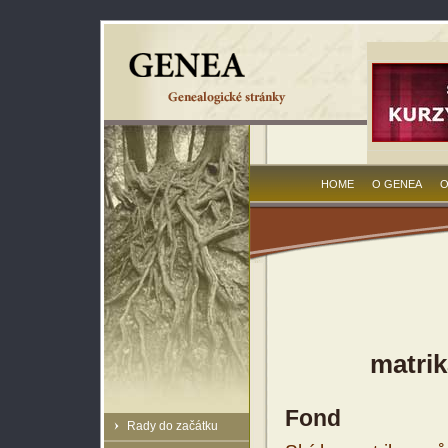
HOME
O GENEA
O
matrik
Fond
Rady do začátku