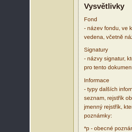
Vysvětlivky
Fond
- název fondu, ve 
vedena, včetně ná
Signatury
- názvy signatur, k
pro tento dokumen
Informace
- typy dalších inf
seznam, rejstřík ob
jmenný rejstřík, kt
poznámky:
*p - obecné pozn