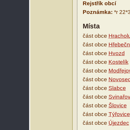
Rejstřík obcí
Poznámka:
*r 22*
Místa
část obce
Hrachol
část obce
Hřebečn
část obce
Hvozd
část obce
Kostelík
část obce
Modřejo
část obce
Novosed
část obce
Slabce
část obce
Svinařo
část obce
Šlovice
část obce
Týřovice
část obce
Újezdec