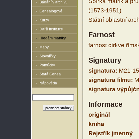
Sbírka matrik a prů
Bádání v archivu
(1573-1951)
Genealogové
Státní oblastní arc
Kurzy
Další instituce
Farnost
Hledám matriky
farnost církve řím
Mapy
Slovníčky
Signatury
Pomůcky
signatura:
M21-15
Stará Genea
signatura filmu:
M
Nápověda
signatura výpůjčn
Informace
originál
kniha
Rejstřík jmenný