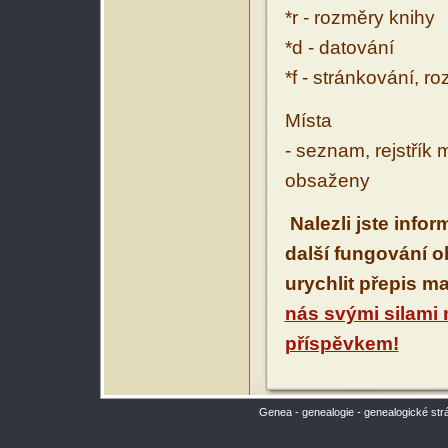
*r - rozměry knihy
*d - datování
*f - stránkování, r
Místa
- seznam, rejstřík 
obsaženy
Nalezli jste info
další fungování 
urychlit přepis m
nás svými silami
příspěvkem!
Genea - genealogie - genealogické str