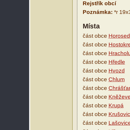
Rejstřík obcí
Poznámka:
*r 19x3
Místa
část obce
Horosed
část obce
Hostokre
část obce
Hrachol
část obce
Hředle
část obce
Hvozd
část obce
Chlum
část obce
Chrášťa
část obce
Kněžev
část obce
Krupá
část obce
Krušovi
část obce
Lašovic