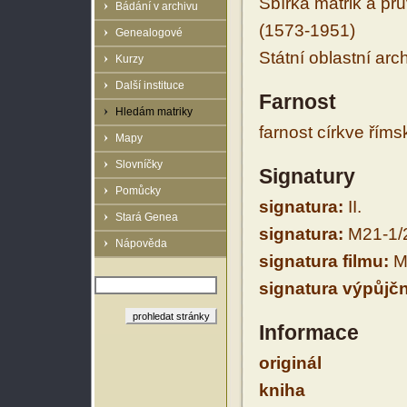
Sbírka matrik a prů
Bádání v archivu
(1573-1951)
Genealogové
Státní oblastní arc
Kurzy
Další instituce
Farnost
Hledám matriky
farnost církve řím
Mapy
Slovníčky
Signatury
Pomůcky
signatura:
II.
Stará Genea
signatura:
M21-1/
Nápověda
signatura filmu:
M
signatura výpůjčn
Informace
originál
kniha