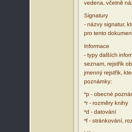
vedena, včetně ná
Signatury
- názvy signatur, k
pro tento dokumen
Informace
- typy dalších inf
seznam, rejstřík ob
jmenný rejstřík, kt
poznámky:
*p - obecné pozn
*r - rozměry knihy
*d - datování
*f - stránkování, r