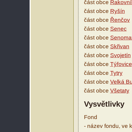
část obce
Rakovník
část obce
Ryšín
část obce
Řenčov
část obce
Senec
část obce
Senoma
část obce
Skřivan
část obce
Svojetín
část obce
Týřovice
část obce
Tytry
část obce
Velká B
část obce
Všetaty
Vysvětlivky
Fond
- název fondu, ve 