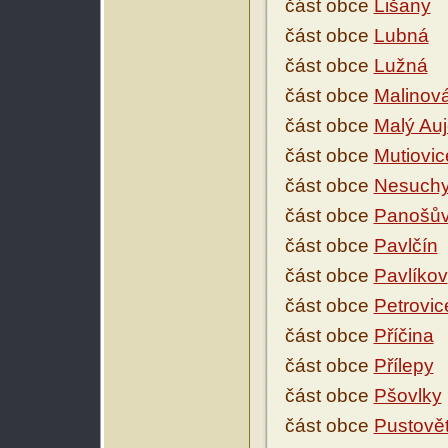
část obce
Lišany
část obce
Lubná
část obce
Lužná
část obce
Malinov
část obce
Malý Au
část obce
Mutiovic
část obce
Nesuch
část obce
Panošův
část obce
Pavlčín
část obce
Pavlíkov
část obce
Petrovic
část obce
Příčina
část obce
Přílepy
část obce
Pšovlky
část obce
Pustově