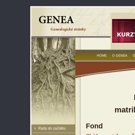
HOME
O GENEA
O
matri
Fond
Rady do začátku