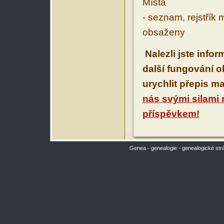
Místa
- seznam, rejstřík 
obsaženy
Nalezli jste info
další fungování 
urychlit přepis m
nás svými silami
příspěvkem!
Genea - genealogie - genealogické str