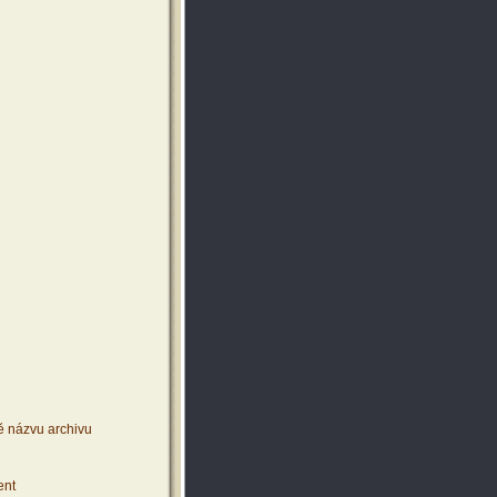
ě názvu archivu
ent