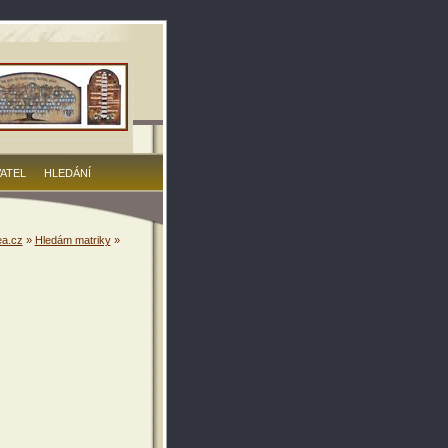
VATEL
HLEDÁNÍ
a.cz
»
Hledám matriky
»