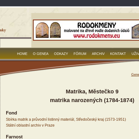
HOME
O GENEA
ODKAZY
FÓRUM
ARCHIV
KONTAKT
UŽI
Gene
Matrika, Městečko 9
matrika narozených (1784-1874)
Fond
Sbírka matrik a průvodní listinný materiál, Středočeský kraj (1573-1951)
Státní oblastní archiv v Praze
Farnost