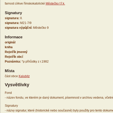
farnost církve římskokatolické
Městečko f.ř.k.
Signatury
signatura:
II.
signatura:
M21-7/9
signatura výpůjční:
Městečko 9
Informace
originál
kniha
Rejstřík jmenný
Rejstřík obcí
Poznámka:
*p přírůstky z r.1982
Místa
část obce
Kalubitz
Vysvětlivky
Fond
- název fondu, ve kterém je daný dokument, písemnost v archivu vedena, včetn
Signatury
- názvy signatur, které (historické nebo současné) byly použity pro tento dokum