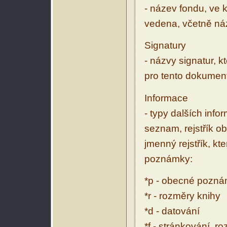
- název fondu, ve 
vedena, včetně ná
Signatury
- názvy signatur, k
pro tento dokumen
Informace
- typy dalších inf
seznam, rejstřík ob
jmenný rejstřík, kt
poznámky:
*p - obecné pozn
*r - rozměry knihy
*d - datování
*f - stránkování, r