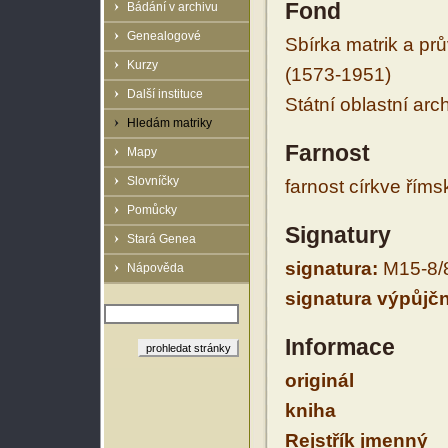
Fond
Bádání v archivu
Genealogové
Sbírka matrik a prů
Kurzy
(1573-1951)
Další instituce
Státní oblastní arc
Hledám matriky
Farnost
Mapy
Slovníčky
farnost církve řím
Pomůcky
Signatury
Stará Genea
signatura:
M15-8/
Nápověda
signatura výpůjčn
Informace
originál
kniha
Rejstřík jmenný