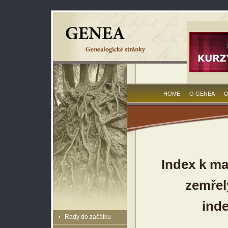
HOME
O GENEA
O
Index k ma
zemřel
inde
Rady do začátku