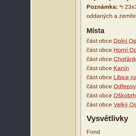
Poznámka:
*r 23x
oddaných a zemře
Místa
část obce
Dolní O
část obce
Horní O
část obce
Choťánk
část obce
Kanín
část obce
Libice n
část obce
Odřepsy
část obce
Oškobrh
část obce
Velký O
Vysvětlivky
Fond