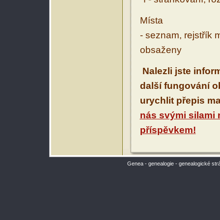
Místa
- seznam, rejstřík 
obsaženy
Nalezli jste info
další fungování 
urychlit přepis m
nás svými silami
příspěvkem!
Genea - genealogie - genealogické str