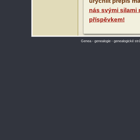
urychlit přepis m
nás svými silami
příspěvkem!
Genea - genealogie - genealogické str