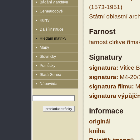
Bádání v archivu
(1573-1951)
Genealogové
Státní oblastní arc
Kurzy
Další instituce
Farnost
Hledám matriky
farnost církve řím
Mapy
Signatury
Slovníčky
Pomůcky
signatura:
Vitice 
Stará Genea
signatura:
M4-20/
Nápověda
signatura filmu:
M
signatura výpůjčn
Informace
originál
kniha