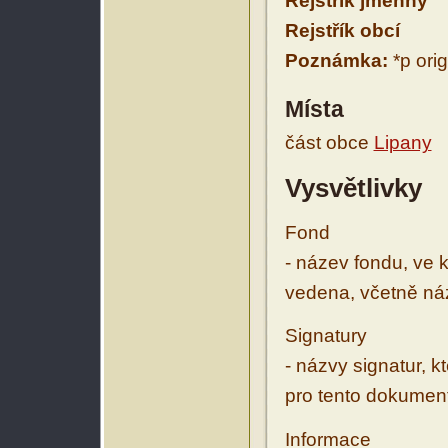
Rejstřík jmenný
Rejstřík obcí
Poznámka:
*p orig
Místa
část obce
Lipany
Vysvětlivky
Fond
- název fondu, ve 
vedena, včetně ná
Signatury
- názvy signatur, k
pro tento dokumen
Informace