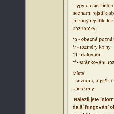
- typy dalších inf
seznam, rejstřík ob
jmenný rejstřík, kt
poznámky:
*p - obecné pozn
*r - rozměry knihy
*d - datování
*f - stránkování, r
Místa
- seznam, rejstřík 
obsaženy
Nalezli jste info
další fungování 