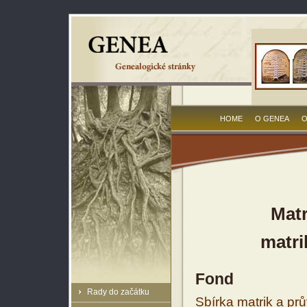
HOME
O GENEA
O
Matr
matri
Fond
Rady do začátku
Sbírka matrik a prů