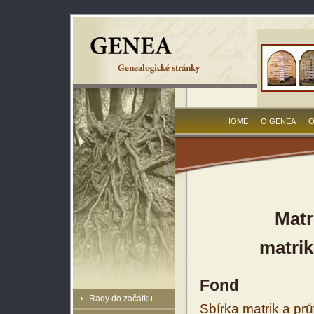
HOME
O GENEA
O
Matr
matrik
Fond
Rady do začátku
Sbírka matrik a prů