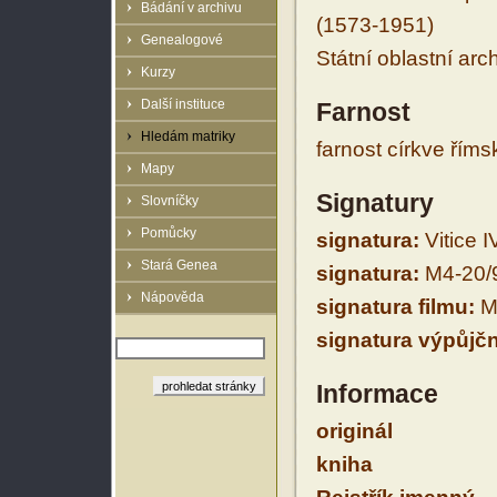
Bádání v archivu
(1573-1951)
Genealogové
Státní oblastní arc
Kurzy
Další instituce
Farnost
Hledám matriky
farnost církve řím
Mapy
Signatury
Slovníčky
Pomůcky
signatura:
Vitice IV
Stará Genea
signatura:
M4-20/
Nápověda
signatura filmu:
M
signatura výpůjčn
Informace
originál
kniha