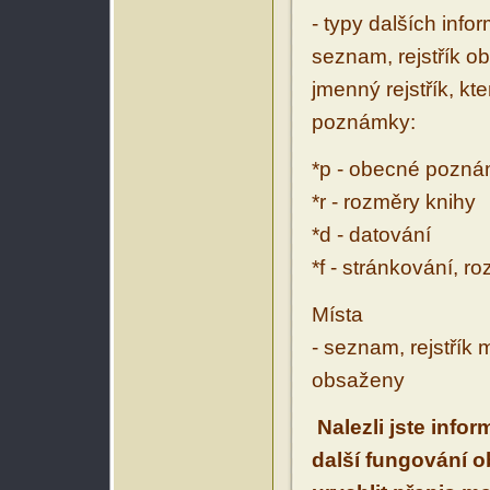
- typy dalších inf
seznam, rejstřík ob
jmenný rejstřík, kt
poznámky:
*p - obecné pozn
*r - rozměry knihy
*d - datování
*f - stránkování, r
Místa
- seznam, rejstřík 
obsaženy
Nalezli jste info
další fungování 