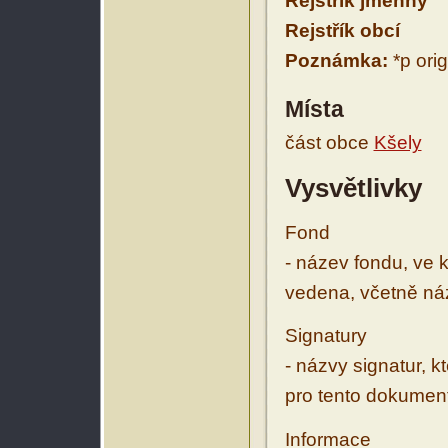
Rejstřík jmenný
Rejstřík obcí
Poznámka:
*p orig
Místa
část obce
Kšely
Vysvětlivky
Fond
- název fondu, ve 
vedena, včetně ná
Signatury
- názvy signatur, k
pro tento dokumen
Informace