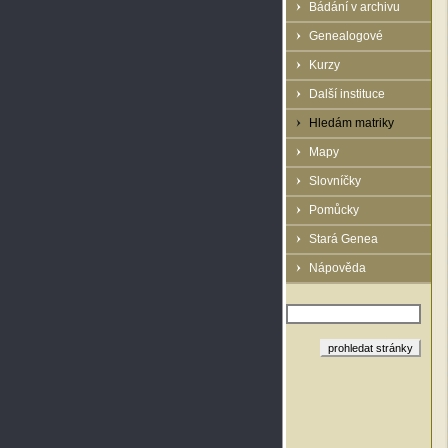
Bádání v archivu
Genealogové
Kurzy
Další instituce
Hledám matriky
Mapy
Slovníčky
Pomůcky
Stará Genea
Nápověda