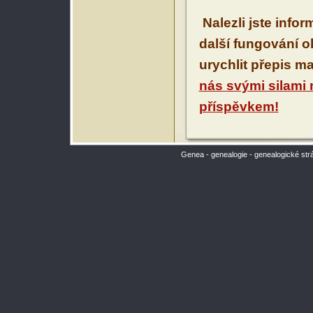
Nalezli jste info
další fungování 
urychlit přepis m
nás svými silami
příspěvkem!
Genea - genealogie - genealogické str