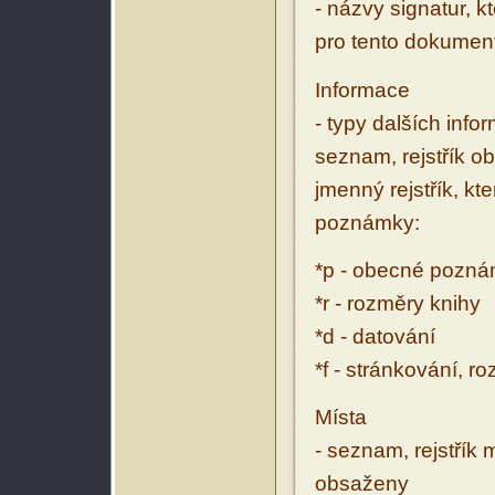
- názvy signatur, k
pro tento dokumen
Informace
- typy dalších inf
seznam, rejstřík ob
jmenný rejstřík, kt
poznámky:
*p - obecné pozn
*r - rozměry knihy
*d - datování
*f - stránkování, r
Místa
- seznam, rejstřík 
obsaženy