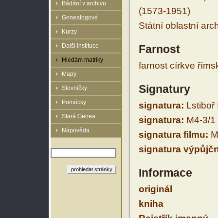
Bádání v archivu
(1573-1951)
Genealogové
Státní oblastní arc
Kurzy
Další instituce
Farnost
Hledám matriky
farnost církve řím
Mapy
Signatury
Slovníčky
Pomůcky
signatura:
Lstiboř I
Stará Genea
signatura:
M4-3/1
Nápověda
signatura filmu:
M
signatura výpůjčn
Informace
originál
kniha