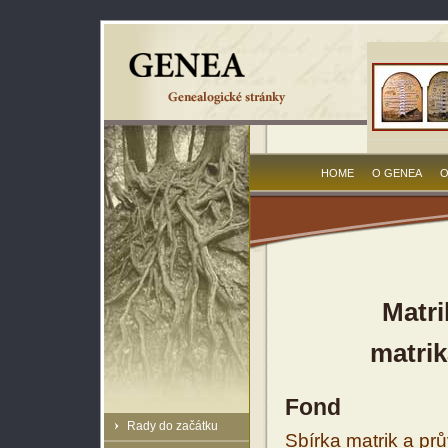
HOME
O GENEA
O
Matri
matrik
Fond
Rady do začátku
Sbírka matrik a prů