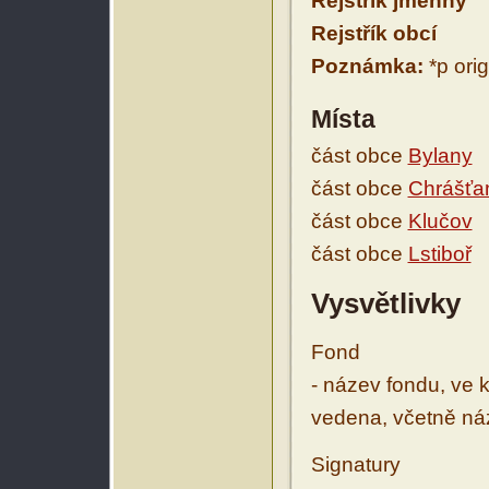
Rejstřík jmenný
Rejstřík obcí
Poznámka:
*p orig
Místa
část obce
Bylany
část obce
Chrášťa
část obce
Klučov
část obce
Lstiboř
Vysvětlivky
Fond
- název fondu, ve 
vedena, včetně ná
Signatury