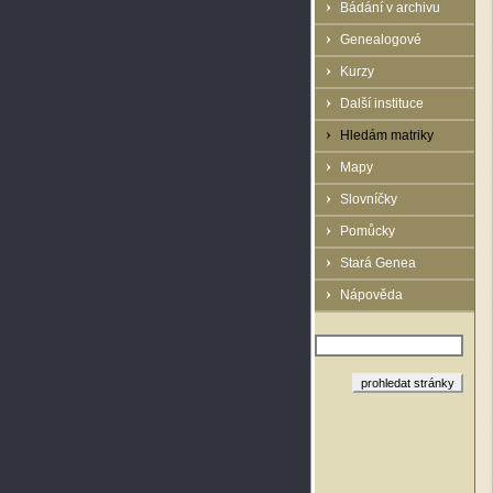
Bádání v archivu
Genealogové
Kurzy
Další instituce
Hledám matriky
Mapy
Slovníčky
Pomůcky
Stará Genea
Nápověda