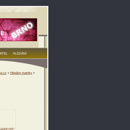
VATEL
HLEDÁNÍ
a.cz
»
Hledám matriky
»
95499100"