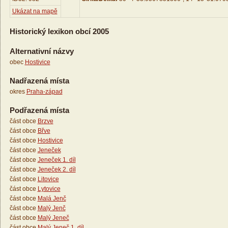
Ukázat na mapě
Historický lexikon obcí 2005
Alternativní názvy
obec
Hostivice
Nadřazená místa
okres
Praha-západ
Podřazená místa
část obce
Brzve
část obce
Břve
část obce
Hostivice
část obce
Jeneček
část obce
Jeneček 1. díl
část obce
Jeneček 2. díl
část obce
Litovice
část obce
Lytovice
část obce
Malá Jenč
část obce
Malý Jenč
část obce
Malý Jeneč
část obce
Malý Jeneč 1. díl