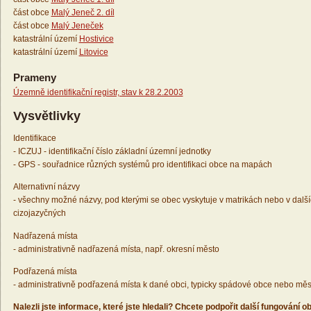
část obce
Malý Jeneč 2. díl
část obce
Malý Jeneček
katastrální území
Hostivice
katastrální území
Litovice
Prameny
Územně identifikační registr, stav k 28.2.2003
Vysvětlivky
Identifikace
- ICZUJ - identifikační číslo základní územní jednotky
- GPS - souřadnice různých systémů pro identifikaci obce na mapách
Alternativní názvy
- všechny možné názvy, pod kterými se obec vyskytuje v matrikách nebo v dalš
cizojazyčných
Nadřazená místa
- administrativně nadřazená místa, např. okresní město
Podřazená místa
- administrativně podřazená místa k dané obci, typicky spádové obce nebo měs
Nalezli jste informace, které jste hledali? Chcete podpořit další fungování