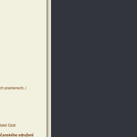
ích pramenech, i
tské části
 občanského sdružení