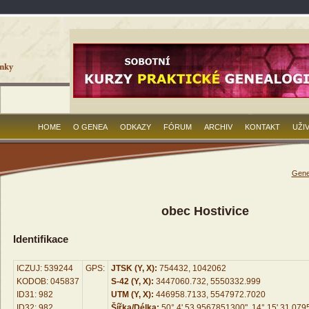
HOME
O GENEA
ODKAZY
FÓRUM
ARCHIV
KONTAKT
UŽI
Gene
obec Hostivice
Identifikace
ICZUJ: 539244
GPS:
JTSK (Y, X):
754432, 1042062
KODOB: 045837
S-42 (Y, X):
3447060.732, 5550332.999
ID31: 982
UTM (Y, X):
446958.7133, 5547972.7020
ID32: 982
Šířka/Délka:
50° 4' 53.9567851300", 14° 15' 31.07