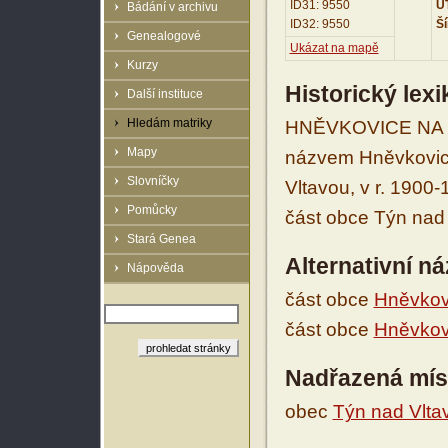
ID31: 9550
UT
Bádání v archivu
ID32: 9550
Ší
Genealogové
Ukázat na mapě
Kurzy
Historický lex
Další instituce
Hledám matriky
HNĚVKOVICE NA L
Mapy
názvem Hněvkovice
Slovníčky
Vltavou, v r. 1900-
Pomůcky
část obce Týn nad 
Stará Genea
Alternativní n
Nápověda
část obce
Hněvkov
část obce
Hněvkov
Nadřazená mís
obec
Týn nad Vlta