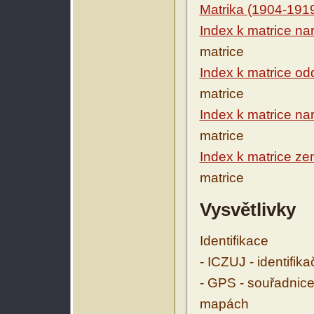
Matrika (1904-191
Index k matrice na
matrice
Index k matrice o
matrice
Index k matrice na
matrice
Index k matrice ze
matrice
Vysvětlivky
Identifikace
- ICZUJ - identifik
- GPS - souřadnice
mapách