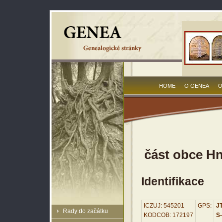
HOME
O GENEA
O
část obce Hn
Identifikace
ICZUJ: 545201
GPS:
JT
Rady do začátku
KODCOB: 172197
S-