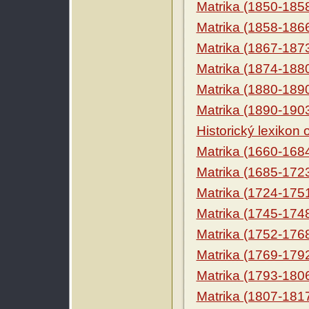
Matrika (1850-185
Matrika (1858-186
Matrika (1867-187
Matrika (1874-188
Matrika (1880-189
Matrika (1890-190
Historický lexikon
Matrika (1660-168
Matrika (1685-172
Matrika (1724-175
Matrika (1745-174
Matrika (1752-176
Matrika (1769-179
Matrika (1793-180
Matrika (1807-181