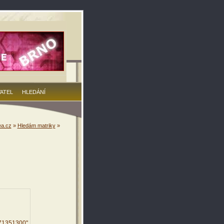
VATEL
HLEDÁNÍ
a.cz
»
Hledám matriky
»
971351300"