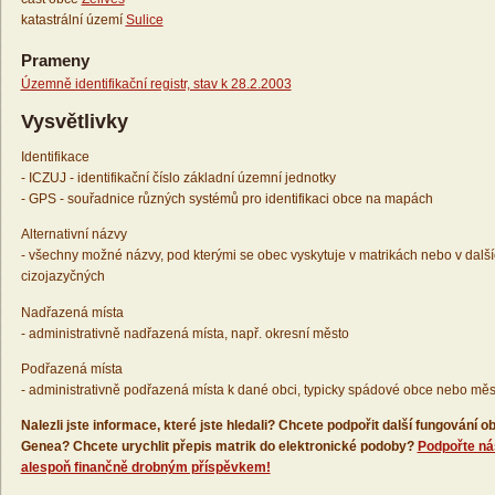
katastrální území
Sulice
Prameny
Územně identifikační registr, stav k 28.2.2003
Vysvětlivky
Identifikace
- ICZUJ - identifikační číslo základní územní jednotky
- GPS - souřadnice různých systémů pro identifikaci obce na mapách
Alternativní názvy
- všechny možné názvy, pod kterými se obec vyskytuje v matrikách nebo v dalš
cizojazyčných
Nadřazená místa
- administrativně nadřazená místa, např. okresní město
Podřazená místa
- administrativně podřazená místa k dané obci, typicky spádové obce nebo měs
Nalezli jste informace, které jste hledali? Chcete podpořit další fungování
Genea? Chcete urychlit přepis matrik do elektronické podoby?
Podpořte ná
alespoň finančně drobným příspěvkem!