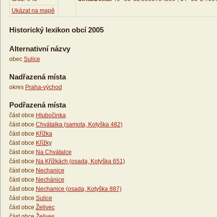
Ukázat na mapě
Historický lexikon obcí 2005
Alternativní názvy
obec
Sulice
Nadřazená místa
okres
Praha-východ
Podřazená místa
část obce
Hlubočinka
část obce
Chvátalka (samota, Kotyška 482)
část obce
Křížka
část obce
Křížky
část obce
Na Chvátalce
část obce
Na Křížkách (osada, Kotyška 651)
část obce
Nechanice
část obce
Nechánice
část obce
Nechanice (osada, Kotyška 887)
část obce
Sulice
část obce
Želivec
část obce
Želives