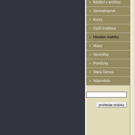
Bádání v archivu
Genealogové
Kurzy
Další instituce
Hledám matriky
Mapy
Slovníčky
Pomůcky
Stará Genea
Nápověda