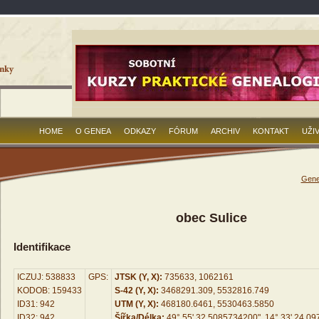
HOME
O GENEA
ODKAZY
FÓRUM
ARCHIV
KONTAKT
UŽI
Gene
obec Sulice
Identifikace
ICZUJ: 538833
GPS:
JTSK (Y, X):
735633, 1062161
KODOB: 159433
S-42 (Y, X):
3468291.309, 5532816.749
ID31: 942
UTM (Y, X):
468180.6461, 5530463.5850
ID32: 942
Šířka/Délka:
49° 55' 32.5085734200", 14° 33' 24.0