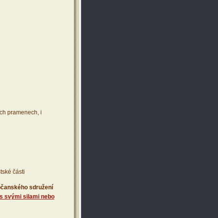
ích pramenech, i
tské části
 občanského sdružení
s svými silami nebo