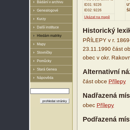
Bádání v archivu
ID31: 9226
UT
ID32: 9226
Ší
Genealogové
Ukázat na mapě
Kurzy
Další instituce
Historický lex
Hledám matriky
PŘÍLEPY v r. 1869-
Mapy
23.11.1990 část o
Slovníčky
obec v okr. Rakovn
Pomůcky
Stará Genea
Alternativní n
Nápověda
část obce
Přílepy
Nadřazená mís
obec
Přílepy
Podřazená mís