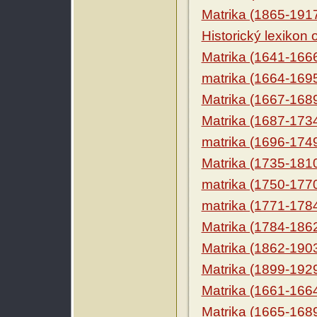
Matrika (1865-191
Historický lexikon
Matrika (1641-166
matrika (1664-169
Matrika (1667-168
Matrika (1687-173
matrika (1696-174
Matrika (1735-181
matrika (1750-177
matrika (1771-178
Matrika (1784-186
Matrika (1862-190
Matrika (1899-192
Matrika (1661-166
Matrika (1665-168