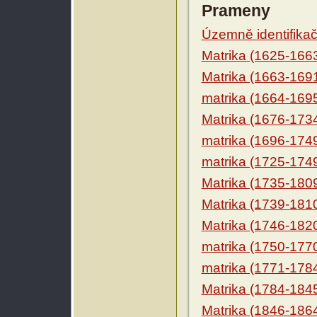
Prameny
Územně identifikačn
Matrika (1625-166
Matrika (1663-169
matrika (1664-169
Matrika (1676-173
matrika (1696-174
matrika (1725-174
Matrika (1735-180
Matrika (1739-181
Matrika (1746-182
matrika (1750-177
matrika (1771-178
Matrika (1784-184
Matrika (1846-186