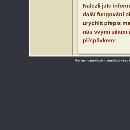
Nalezli jste infor
další fungování 
urychlit přepis m
nás svými silami
příspěvkem!
Genea - genealogie - genealogické str