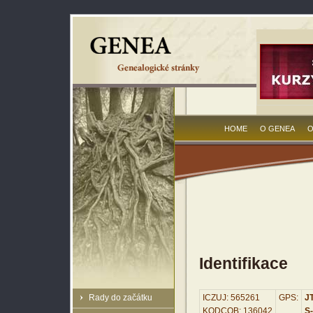
HOME
O GENEA
O
Identifikace
Rady do začátku
ICZUJ: 565261
GPS:
JT
KODCOB: 136042
S-