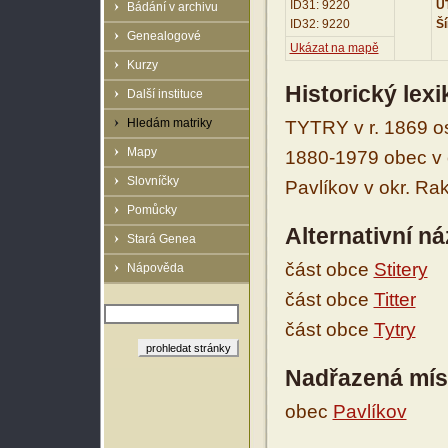
ID31: 9220
UT
Bádání v archivu
ID32: 9220
Ší
Genealogové
Ukázat na mapě
Kurzy
Historický lex
Další instituce
Hledám matriky
TYTRY v r. 1869 os
Mapy
1880-1979 obec v 
Slovníčky
Pavlíkov v okr. Ra
Pomůcky
Alternativní n
Stará Genea
část obce
Stitery
Nápověda
část obce
Titter
část obce
Tytry
Nadřazená mís
obec
Pavlíkov