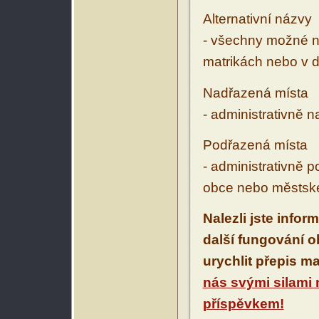
Alternativní názvy
- všechny možné ná
matrikách nebo v d
Nadřazená místa
- administrativně 
Podřazená místa
- administrativně 
obce nebo městské
Nalezli jste infor
další fungování 
urychlit přepis m
nás svými silami
příspěvkem!