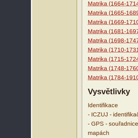
Matrika (1664-171
Matrika (1665-168
Matrika (1669-171
Matrika (1681-169
Matrika (1698-174
Matrika (1710-173
Matrika (1715-172
Matrika (1748-176
Matrika (1784-191
Vysvětlivky
Identifikace
- ICZUJ - identifik
- GPS - souřadnice
mapách