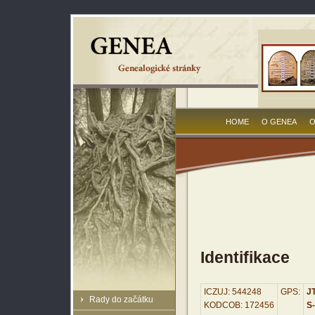
HOME
O GENEA
O
Identifikace
ICZUJ: 544248
GPS:
JT
Rady do začátku
KODCOB: 172456
S-