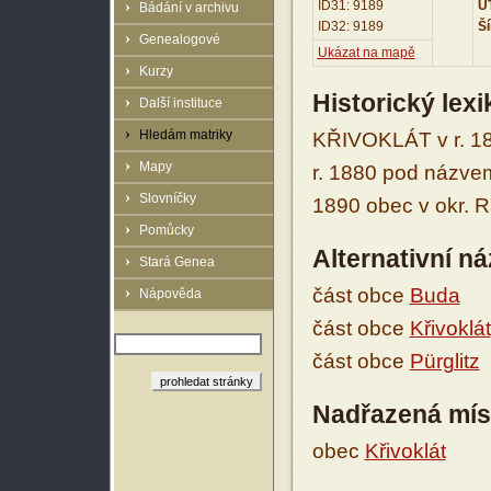
ID31: 9189
UT
Bádání v archivu
ID32: 9189
Ší
Genealogové
Ukázat na mapě
Kurzy
Historický lex
Další instituce
Hledám matriky
KŘIVOKLÁT v r. 18
Mapy
r. 1880 pod názvem 
Slovníčky
1890 obec v okr. 
Pomůcky
Alternativní n
Stará Genea
část obce
Buda
Nápověda
část obce
Křivoklát
část obce
Pürglitz
Nadřazená mís
obec
Křivoklát