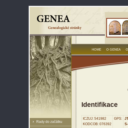
HOME
O GENEA
O
Identifikace
ICZUJ: 541982
GPS:
JT
Rady do začátku
KODCOB: 076392
S-