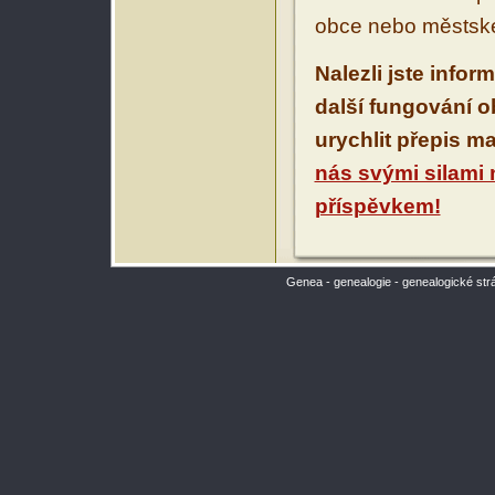
obce nebo městské
Nalezli jste infor
další fungování 
urychlit přepis m
nás svými silami
příspěvkem!
Genea - genealogie - genealogické str