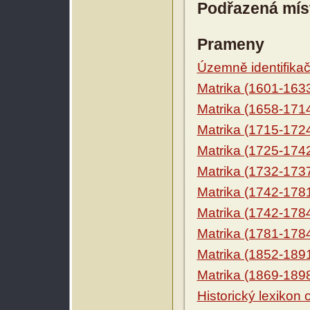
Podřazená mís
Prameny
Územně identifikačn
Matrika (1601-163
Matrika (1658-171
Matrika (1715-172
Matrika (1725-174
Matrika (1732-173
Matrika (1742-178
Matrika (1742-178
Matrika (1781-178
Matrika (1852-189
Matrika (1869-189
Historický lexikon