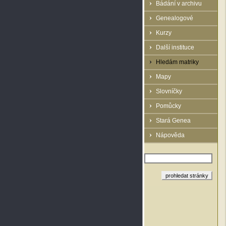
Bádání v archivu
Genealogové
Kurzy
Další instituce
Hledám matriky
Mapy
Slovníčky
Pomůcky
Stará Genea
Nápověda