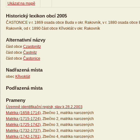
Ukázat na mapě
Historický lexikon obcí 2005
ČASTONICE v r. 1869 osada obce Buda v okr. Rakovník, v r. 1880 osada obce Bud
Rakovník, od r. 1890 část obce Křivoklát v okr. Rakovník
Alternativní názvy
část obce
Czastonitz
část obce
Častnitz
část obce
Častonice
Nadřazená místa
obec
Křivoklát
Podřazená místa
Prameny
Územně identifikační registr, stav k 28.2.2003
Matrika (1658-1714)
, Zbečno 1, matrika narozených
Matrika (1715-1724)
, Zbečno 2, matrika narozených
Matrika (1725-1742)
, Zbečno 3, matrika narozených
Matrika (1732-1737)
, Zbečno 3, matrika narozených
Matrika (1742-1781)
, Zbečno 4, matrika narozených