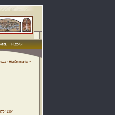
VATEL
HLEDÁNÍ
a.cz
»
Hledám matriky
»
18704130"