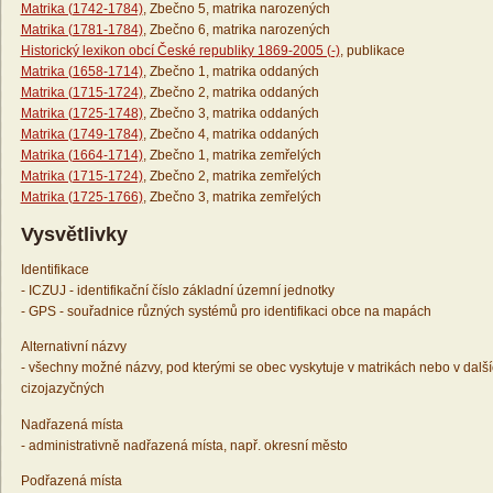
Matrika (1742-1784)
, Zbečno 5, matrika narozených
Matrika (1781-1784)
, Zbečno 6, matrika narozených
Historický lexikon obcí České republiky 1869-2005 (-)
, publikace
Matrika (1658-1714)
, Zbečno 1, matrika oddaných
Matrika (1715-1724)
, Zbečno 2, matrika oddaných
Matrika (1725-1748)
, Zbečno 3, matrika oddaných
Matrika (1749-1784)
, Zbečno 4, matrika oddaných
Matrika (1664-1714)
, Zbečno 1, matrika zemřelých
Matrika (1715-1724)
, Zbečno 2, matrika zemřelých
Matrika (1725-1766)
, Zbečno 3, matrika zemřelých
Vysvětlivky
Identifikace
- ICZUJ - identifikační číslo základní územní jednotky
- GPS - souřadnice různých systémů pro identifikaci obce na mapách
Alternativní názvy
- všechny možné názvy, pod kterými se obec vyskytuje v matrikách nebo v dalš
cizojazyčných
Nadřazená místa
- administrativně nadřazená místa, např. okresní město
Podřazená místa