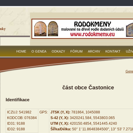
HOME
O GENEA
ODKAZY
FÓRUM
ARCHIV
KONTAKT
UŽI
Gene
část obce Častonice
Identifikace
ICZUJ: 541982
GPS:
JTSK (Y, X):
781864, 1045088
KODCOB: 076384
S-42 (Y, X):
3420241.584, 5543803.065
ID31: 9188
UTM (Y, X):
420150.4854, 5541445.4240
ID32: 9188
Šířka/Délka:
50° 1' 11.8648384500", 13° 53' 7.27