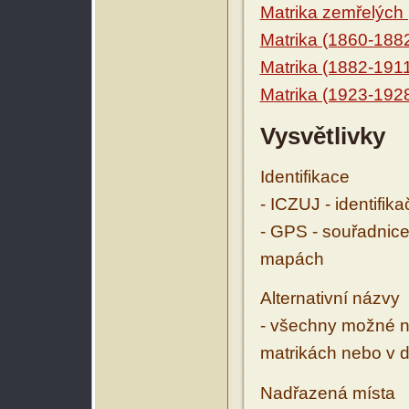
Matrika zemřelých
Matrika (1860-188
Matrika (1882-191
Matrika (1923-192
Vysvětlivky
Identifikace
- ICZUJ - identifik
- GPS - souřadnice
mapách
Alternativní názvy
- všechny možné ná
matrikách nebo v d
Nadřazená místa