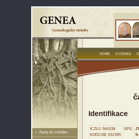
HOME
O GENEA
O
č
Identifikace
ICZUJ: 564338
GPS:
JT
Rady do začátku
KODCOB: 032395
S-