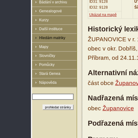
ID31: 9128
UT
Bádání v archivu
ID32: 9128
Ší
Genealogové
Ukázat na mapě
Kurzy
Historický lex
Další instituce
Hledám matriky
ŽUPANOVICE v r. 1
Mapy
obec v okr. Dobříš,
Slovníčky
Příbram, od 24.11.
Pomůcky
Alternativní n
Stará Genea
část obce
Županov
Nápověda
Nadřazená mís
obec
Županovice
Podřazená mís