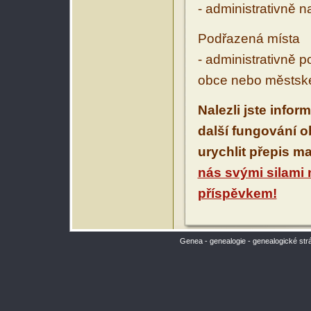
- administrativně 
Podřazená místa
- administrativně 
obce nebo městské
Nalezli jste infor
další fungování 
urychlit přepis m
nás svými silami
příspěvkem!
Genea - genealogie - genealogické str