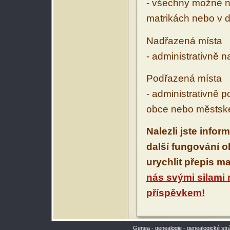
- všechny možné ná
matrikách nebo v d
Nadřazená místa
- administrativně 
Podřazená místa
- administrativně 
obce nebo městské
Nalezli jste infor
další fungování 
urychlit přepis m
nás svými silami
příspěvkem!
Genea - genealogie - genealogické str