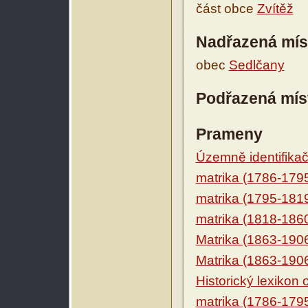
část obce
Zvítěž
Nadřazená mís
obec
Sedlčany
Podřazená mís
Prameny
Územně identifikačn
matrika (1786-179
matrika (1795-181
matrika (1818-186
Matrika (1863-190
Matrika (1863-190
Historický lexikon
matrika (1786-179