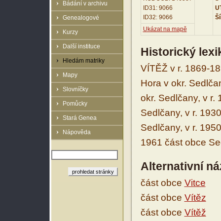
Bádání v archivu
ID31: 9066
UT
ID32: 9066
Ší
Genealogové
Ukázat na mapě
Kurzy
Další instituce
Historický lex
Hledám matriky
VÍTĚŽ v r. 1869-1
Mapy
Hora v okr. Sedlča
Slovníčky
okr. Sedlčany, v r
Pomůcky
Sedlčany, v r. 193
Stará Genea
Sedlčany, v r. 195
Nápověda
1961 část obce Sed
Alternativní n
část obce
Vitce
část obce
Vítěz
část obce
Vítěž