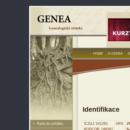
HOME
O GENEA
O
Identifikace
Rady do začátku
ICZUJ: 541281
GPS:
JT
KODCOB: 146587
S-