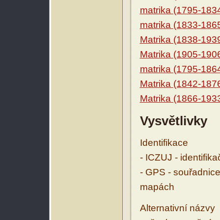
matrika (1795-183
matrika (1833-186
Matrika (1838-193
Matrika (1905-190
matrika (1795-186
Matrika (1842-187
Matrika (1866-193
Vysvětlivky
Identifikace
- ICZUJ - identifik
- GPS - souřadnice
mapách
Alternativní názvy